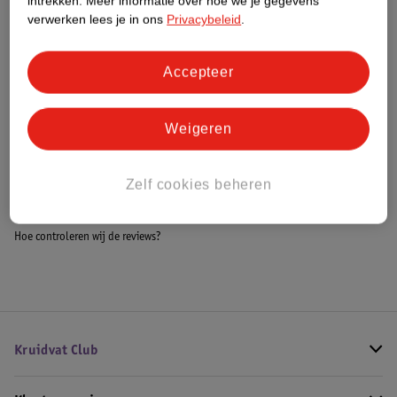
intrekken.
Meer informatie over hoe we je gegevens
Meer informatie
verwerken lees je in ons
Privacybeleid
.
Accepteer
Bestel & Bezorginformatie
Weigeren
Bekijk ook
Zelf cookies beheren
Meer
LEGO Disney
Alle LEGO Disney
Hoe controleren wij de reviews?
Kruidvat Club