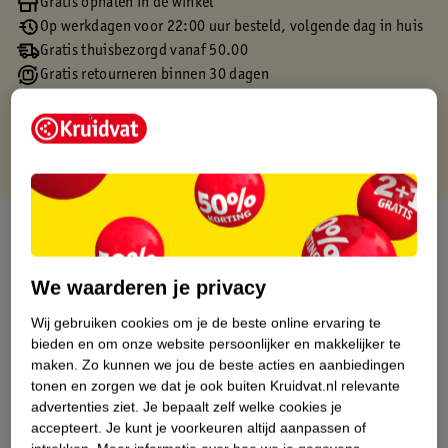
Gratis ophalen in de winkel
Op werkdagen voor 22:00 uur besteld, volgende dag in huis
Gratis thuisbezorgd vanaf 50.00
Gratis retourneren binnen 30 dagen
Gratis punten met je Kruidvat kaart
Over dit product
Productinformatie
We waarderen je privacy
Wij gebruiken cookies om je de beste online ervaring te
Etiketinformatie
bieden en om onze website persoonlijker en makkelijker te
maken.
Zo kunnen we jou de beste acties en aanbiedingen
tonen en zorgen we dat je ook buiten Kruidvat.nl relevante
Nature Impact Score
advertenties ziet.
Je bepaalt zelf welke cookies je
Dit product heeft (nog) geen Nature
accepteert.
Je kunt je voorkeuren altijd aanpassen of
Impact Score.