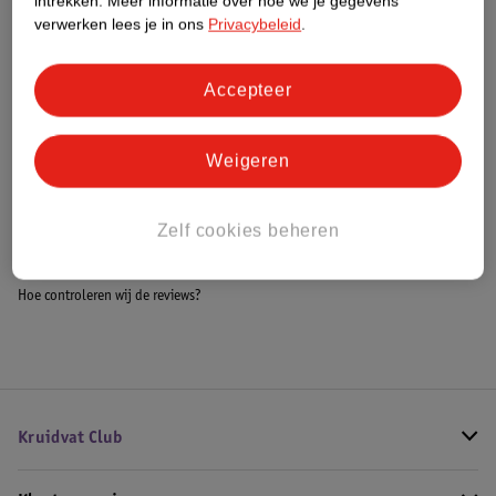
intrekken.
Meer informatie over hoe we je gegevens
Meer informatie
verwerken lees je in ons
Privacybeleid
.
Accepteer
Bestel & Bezorginformatie
Weigeren
Bekijk ook
Zelf cookies beheren
Meer
LEGO Disney
Alle LEGO Disney
Hoe controleren wij de reviews?
Kruidvat Club