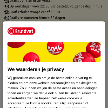
Gratis ophalen in de winkel
Op werkdagen voor 22:00 uur besteld, volgende dag in huis
Gratis thuisbezorgd vanaf 50.00
Gratis retourneren binnen 30 dagen
Gratis punten met je Kruidvat kaart
Over dit product
Productinformatie
We waarderen je privacy
Wij gebruiken cookies om je de beste online ervaring te
Etiketinformatie
bieden en om onze website persoonlijker en makkelijker te
maken.
Zo kunnen we jou de beste acties en aanbiedingen
tonen en zorgen we dat je ook buiten Kruidvat.nl relevante
Nature Impact Score
advertenties ziet.
Je bepaalt zelf welke cookies je
Dit product heeft (nog) geen Nature
accepteert.
Je kunt je voorkeuren altijd aanpassen of
Impact Score.