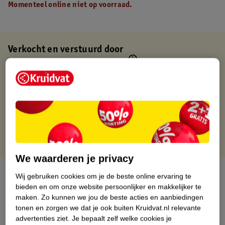
Momenteel online niet op voorraad.
Verkocht en verstuurd door
Binnen 1 werkdag verstuurd
Gratis thuisbezorgd
Gratis retourneren via verkooppartner.
Gratis punten met je Kruidvat kaart
We waarderen je privacy
Over dit product
Wij gebruiken cookies om je de beste online ervaring te
bieden en om onze website persoonlijker en makkelijker te
Productinformatie
maken.
Zo kunnen we jou de beste acties en aanbiedingen
tonen en zorgen we dat je ook buiten Kruidvat.nl relevante
advertenties ziet.
Je bepaalt zelf welke cookies je