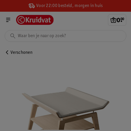
Voor 22:00 besteld, morgen in huis
0
.
00
Verschonen