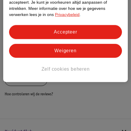
Nature Impact Score
accepteert.
Je kunt je voorkeuren altijd aanpassen of
intrekken.
Meer informatie over hoe we je gegevens
Dit product heeft (nog) geen Nature
verwerken lees je in ons
Privacybeleid
.
Impact Score.
Meer informatie
Accepteer
Bestel & Bezorginformatie
Weigeren
Bekijk ook
Zelf cookies beheren
Alle Verschonen
Hoe controleren wij de reviews?