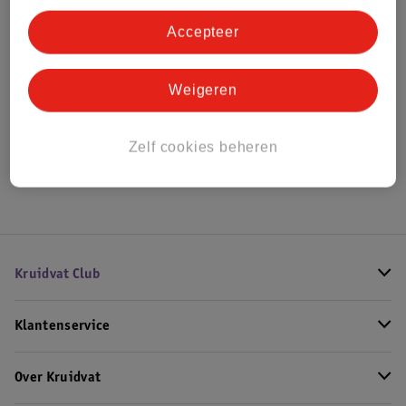
Bestel & Bezorginformatie
Accepteer
Bekijk ook
Weigeren
Meer
Laura Biagiotti
Alle Damesparfum
Zelf cookies beheren
Hoe controleren wij de reviews?
Kruidvat Club
Klantenservice
Over Kruidvat