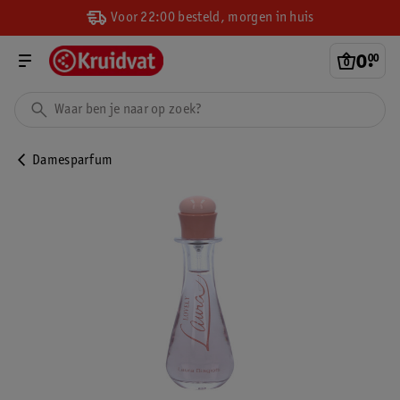
Voor 22:00 besteld, morgen in huis
0
.
00
Damesparfum