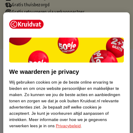
Gratis thuisbezorgd
Gratis retourneren via verkooppartner.
Gratis punten met je Kruidvat kaart
Over dit product
We waarderen je privacy
Productinformatie
Wij gebruiken cookies om je de beste online ervaring te
bieden en om onze website persoonlijker en makkelijker te
Nature Impact Score
maken.
Zo kunnen we jou de beste acties en aanbiedingen
Dit product heeft (nog) geen Nature
tonen en zorgen we dat je ook buiten Kruidvat.nl relevante
Impact Score.
advertenties ziet.
Je bepaalt zelf welke cookies je
Meer informatie
accepteert.
Je kunt je voorkeuren altijd aanpassen of
intrekken.
Meer informatie over hoe we je gegevens
verwerken lees je in ons
Privacybeleid
.