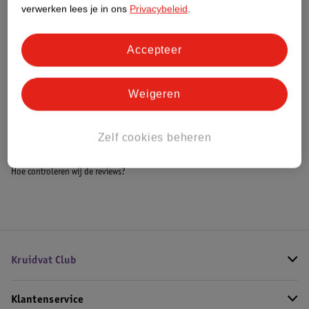
Meer informatie
verwerken lees je in ons
Privacybeleid
.
Accepteer
Bestel & Bezorginformatie
Weigeren
Bekijk ook
Zelf cookies beheren
Meer
Laura Biagiotti
Alle Damesparfum
Hoe controleren wij de reviews?
Kruidvat Club
Klantenservice