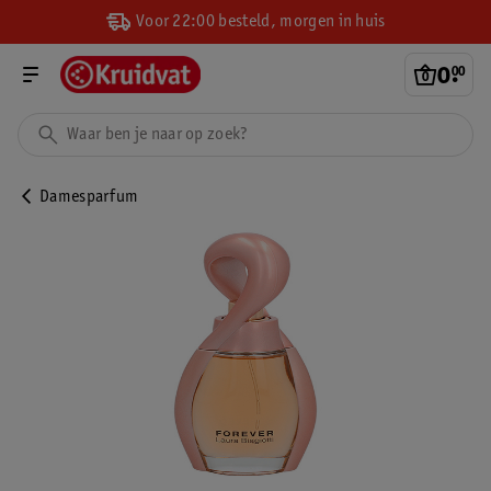
Voor 22:00 besteld, morgen in huis
0
.
00
Damesparfum