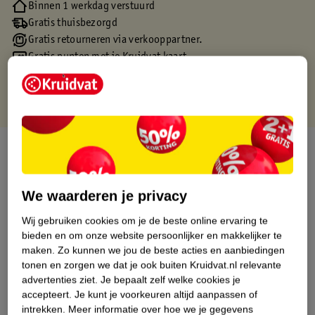
Binnen 1 werkdag verstuurd
Gratis thuisbezorgd
Gratis retourneren via verkooppartner.
Gratis punten met je Kruidvat kaart
Over dit product
Productinformatie
We waarderen je privacy
Wij gebruiken cookies om je de beste online ervaring te
Etiketinformatie
bieden en om onze website persoonlijker en makkelijker te
maken.
Zo kunnen we jou de beste acties en aanbiedingen
Nature Impact Score
tonen en zorgen we dat je ook buiten Kruidvat.nl relevante
advertenties ziet.
Je bepaalt zelf welke cookies je
Dit product heeft (nog) geen Nature
accepteert.
Je kunt je voorkeuren altijd aanpassen of
Impact Score.
intrekken.
Meer informatie over hoe we je gegevens