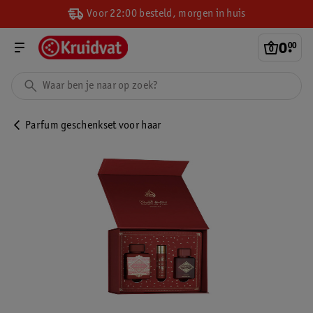
Voor 22:00 besteld, morgen in huis
0
.
00
Parfum geschenkset voor haar