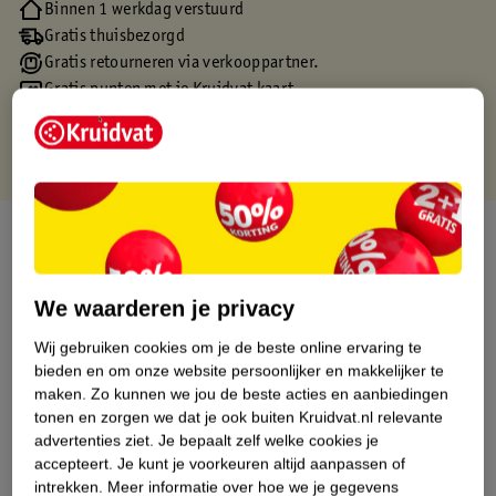
Binnen 1 werkdag verstuurd
Gratis thuisbezorgd
Gratis retourneren via verkooppartner.
Gratis punten met je Kruidvat kaart
Over dit product
Productinformatie
We waarderen je privacy
Wij gebruiken cookies om je de beste online ervaring te
Etiketinformatie
bieden en om onze website persoonlijker en makkelijker te
maken.
Zo kunnen we jou de beste acties en aanbiedingen
Nature Impact Score
tonen en zorgen we dat je ook buiten Kruidvat.nl relevante
advertenties ziet.
Je bepaalt zelf welke cookies je
Dit product heeft (nog) geen Nature
accepteert.
Je kunt je voorkeuren altijd aanpassen of
Impact Score.
intrekken.
Meer informatie over hoe we je gegevens