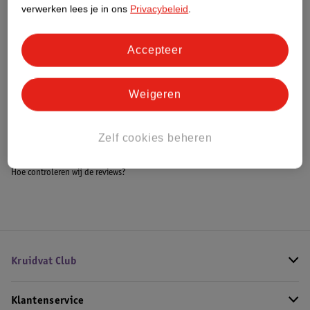
Meer informatie
verwerken lees je in ons
Privacybeleid
.
Accepteer
Bestel & Bezorginformatie
Weigeren
Bekijk ook
Zelf cookies beheren
Meer
Lattafa
Alle Parfum geschenkset voor hem
Hoe controleren wij de reviews?
Kruidvat Club
Klantenservice