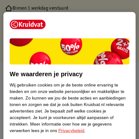
Binnen 1 werkdag verstuurd
Gratis thuisbezorgd
Gratis retourneren via verkooppartner.
Gratis punten met je Kruidvat kaart
Over dit product
We waarderen je privacy
Wij gebruiken cookies om je de beste online ervaring te
Productinformatie
bieden en om onze website persoonlijker en makkelijker te
maken.
Zo kunnen we jou de beste acties en aanbiedingen
Nature Impact Score
tonen en zorgen we dat je ook buiten Kruidvat.nl relevante
advertenties ziet.
Je bepaalt zelf welke cookies je
Dit product heeft (nog) geen Nature
accepteert.
Je kunt je voorkeuren altijd aanpassen of
Impact Score.
intrekken.
Meer informatie over hoe we je gegevens
Meer informatie
verwerken lees je in ons
Privacybeleid
.