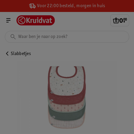
Voor 22:00 besteld, morgen in huis
0
.
00
Slabbetjes