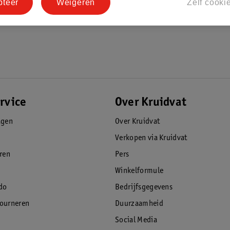
pteer
Weigeren
Zelf cooki
rvice
Over Kruidvat
agen
Over Kruidvat
Verkopen via Kruidvat
eren
Pers
Winkelformule
do
Bedrijfsgegevens
tourneren
Duurzaamheid
Social Media