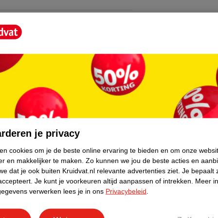
n voor een bloemig hart, terwijl vanille en
 blijft hangen.
tra compleet. De bodylotion laat je huid
leet. Een klassieker, perfect als cadeau.
core.
rderen je privacy
ken cookies om je de beste online ervaring te bieden en om onze websi
er en makkelijker te maken.
Zo kunnen we jou de beste acties en aanb
e dat je ook buiten Kruidvat.nl relevante advertenties ziet.
Je bepaalt 
accepteert.
Je kunt je voorkeuren altijd aanpassen of intrekken.
Meer in
gegevens verwerken lees je in ons
Privacybeleid
.