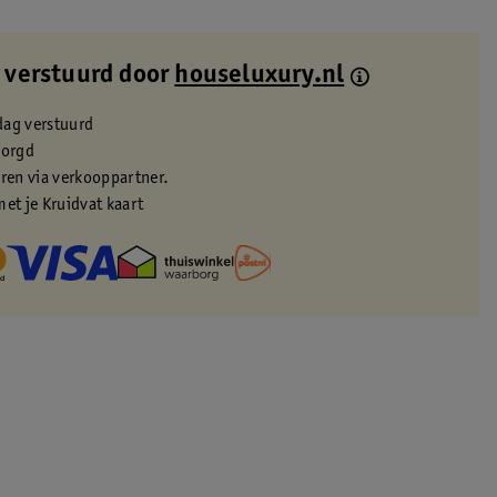
 verstuurd door
houseluxury.nl
dag verstuurd
zorgd
eren via verkooppartner.
met je Kruidvat kaart