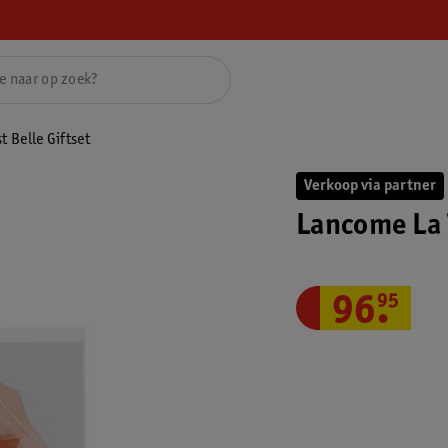
t Belle Giftset
Verkoop via partner
Lancome La V
96
.
95