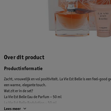
Over dit product
Productinformatie
Zacht, vrouwelijk en vol positiviteit. La Vie Est Belle is een feel-good
een warme, elegante touch.
Wat zit er in de set?
La Vie Est Belle Eau de Parfum – 50 ml
La Vie Est Belle Bodylotion – 50 ml
Hypnôse Mascara 01 Noir Hypnôtic
Lees meer