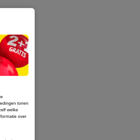
te
iedingen tonen
zelf welke
formatie over