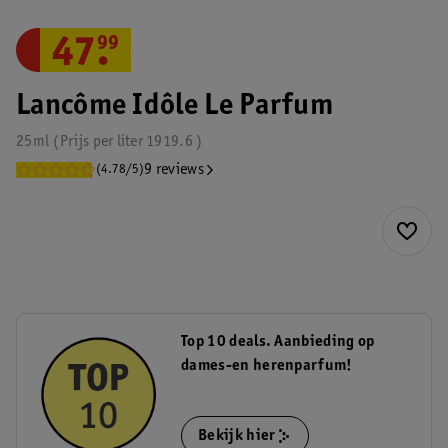
47
.
99
Lancôme Idôle Le Parfum
25ml
Prijs per
liter
1919.6
9 reviews
(4.78/5)
Top 10 deals. Aanbieding op
dames-en herenparfum!
Bekijk hier