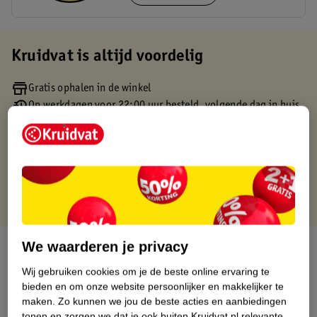
Kruidvat is altijd voordelig
Gratis ophalen in de winkel
Op werkdagen voor 22:00 uur besteld, volgende dag in huis
Gratis thuisbezorgd vanaf 50.00
Gratis retourneren binnen 30 dagen
Gratis punten met je Kruidvat kaart
We waarderen je privacy
Over dit product
Wij gebruiken cookies om je de beste online ervaring te
Productinformatie
bieden en om onze website persoonlijker en makkelijker te
maken.
Zo kunnen we jou de beste acties en aanbiedingen
tonen en zorgen we dat je ook buiten Kruidvat.nl relevante