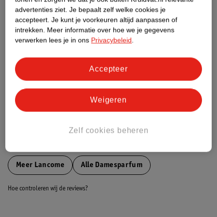
Etiketinformatie
advertenties ziet.
Je bepaalt zelf welke cookies je
accepteert.
Je kunt je voorkeuren altijd aanpassen of
intrekken.
Meer informatie over hoe we je gegevens
Nature Impact Score
verwerken lees je in ons
Privacybeleid
.
Dit product heeft (nog) geen Nature
Impact Score.
Meer informatie
Accepteer
Weigeren
Bestel & Bezorginformatie
Zelf cookies beheren
Bekijk ook
Meer
Lancome
Alle Damesparfum
Hoe controleren wij de reviews?