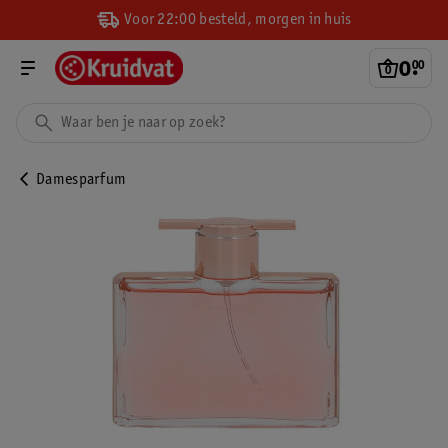
Voor 22:00 besteld, morgen in huis
0
.
00
Damesparfum