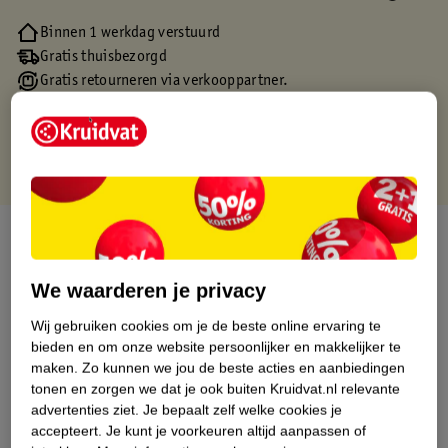
Binnen 1 werkdag verstuurd
Gratis thuisbezorgd
Gratis retourneren via verkooppartner.
Gratis punten met je Kruidvat kaart
Over dit product
Productinformatie
We waarderen je privacy
Wij gebruiken cookies om je de beste online ervaring te
Etiketinformatie
bieden en om onze website persoonlijker en makkelijker te
maken.
Zo kunnen we jou de beste acties en aanbiedingen
tonen en zorgen we dat je ook buiten Kruidvat.nl relevante
Nature Impact Score
advertenties ziet.
Je bepaalt zelf welke cookies je
accepteert.
Je kunt je voorkeuren altijd aanpassen of
Dit product heeft (nog) geen Nature