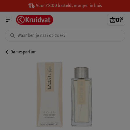
Voor 22:00 besteld, morgen in huis
0
.
00
Damesparfum