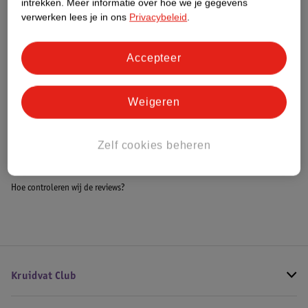
intrekken.
Meer informatie over hoe we je gegevens
Impact Score.
verwerken lees je in ons
Privacybeleid
.
Meer informatie
Accepteer
Bestel & Bezorginformatie
Weigeren
Bekijk ook
Zelf cookies beheren
Meer
Lacoste
Alle Damesparfum
Hoe controleren wij de reviews?
Kruidvat Club