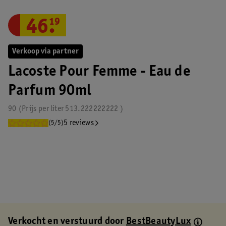
46
.
19
Verkoop via partner
Lacoste Pour Femme - Eau de
Parfum 90ml
90
Prijs per
liter
513.222222222
5 reviews
(5/5)
Verkocht en verstuurd door
BestBeautyLux