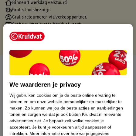
Binnen 1 werkdag verstuurd
Gratis thuisbezorgd
Gratis retourneren via verkooppartner.
Gratis punten met je Kruidvat kaart
Over dit product
Productinformatie
We waarderen je privacy
Wij gebruiken cookies om je de beste online ervaring te
Etiketinformatie
bieden en om onze website persoonlijker en makkelijker te
maken.
Zo kunnen we jou de beste acties en aanbiedingen
Nature Impact Score
tonen en zorgen we dat je ook buiten Kruidvat.nl relevante
advertenties ziet.
Je bepaalt zelf welke cookies je
Dit product heeft (nog) geen Nature
accepteert.
Je kunt je voorkeuren altijd aanpassen of
Impact Score.
intrekken.
Meer informatie over hoe we je gegevens