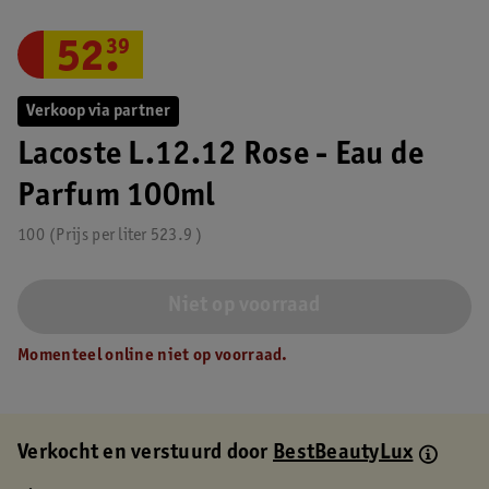
52
.
39
Verkoop via partner
Lacoste L.12.12 Rose - Eau de
Parfum 100ml
100
Prijs per
liter
523.9
Niet op voorraad
Momenteel online niet op voorraad.
Verkocht en verstuurd door
BestBeautyLux