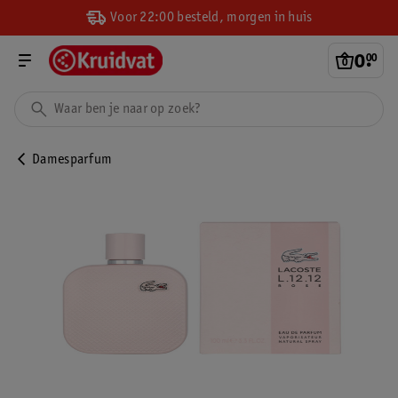
Voor 22:00 besteld, morgen in huis
0
.
00
Damesparfum