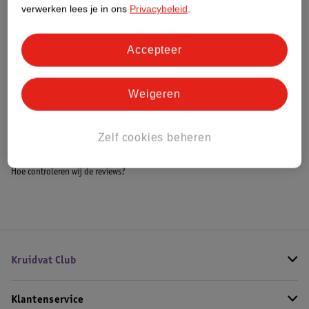
Meer informatie
verwerken lees je in ons
Privacybeleid
.
Accepteer
Bestel & Bezorginformatie
Weigeren
Bekijk ook
Zelf cookies beheren
Meer
Lacoste
Alle Damesparfum
Hoe controleren wij de reviews?
Kruidvat Club
Klantenservice