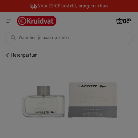
Voor 22:00 besteld, morgen in huis
0
.
00
Herenparfum