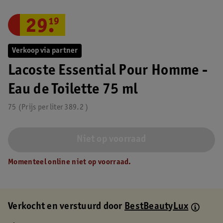
29
.
19
Verkoop via partner
Lacoste Essential Pour Homme -
Eau de Toilette 75 ml
75
Prijs per
liter
389.2
Niet op voorraad
Momenteel online niet op voorraad.
Verkocht en verstuurd door
BestBeautyLux