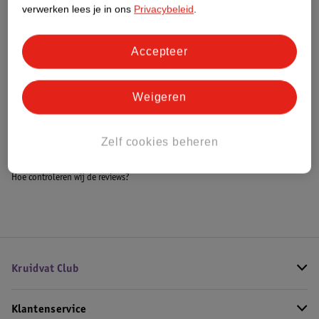
Meer informatie
verwerken lees je in ons
Privacybeleid
.
Accepteer
Bestel & Bezorginformatie
Weigeren
Bekijk ook
Zelf cookies beheren
Meer
Lacoste
Alle Herenparfum
Hoe controleren wij de reviews?
Kruidvat Club
Klantenservice