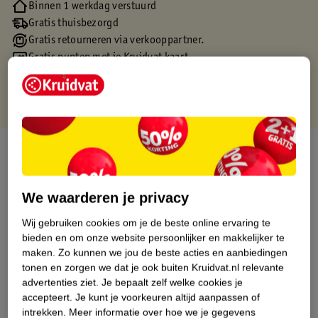
Binnen 1 werkdag verstuurd
Gratis thuisbezorgd
Gratis retourneren via verkooppartner.
Gratis punten met je Kruidvat kaart
Over dit product
Productinformatie
We waarderen je privacy
Wij gebruiken cookies om je de beste online ervaring te
Etiketinformatie
bieden en om onze website persoonlijker en makkelijker te
maken.
Zo kunnen we jou de beste acties en aanbiedingen
Nature Impact Score
tonen en zorgen we dat je ook buiten Kruidvat.nl relevante
advertenties ziet.
Je bepaalt zelf welke cookies je
Dit product heeft (nog) geen Nature
accepteert.
Je kunt je voorkeuren altijd aanpassen of
Impact Score.
intrekken.
Meer informatie over hoe we je gegevens