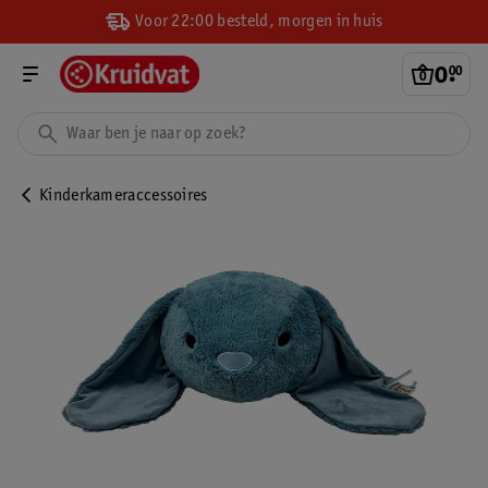
Voor 22:00 besteld, morgen in huis
0
.
00
Kinderkameraccessoires