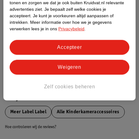
tonen en zorgen we dat je ook buiten Kruidvat.nl relevante
Etiketinformatie
advertenties ziet.
Je bepaalt zelf welke cookies je
accepteert.
Je kunt je voorkeuren altijd aanpassen of
intrekken.
Meer informatie over hoe we je gegevens
Nature Impact Score
verwerken lees je in ons
Privacybeleid
.
Dit product heeft (nog) geen Nature
Impact Score.
Accepteer
Meer informatie
Weigeren
Bestel & Bezorginformatie
Zelf cookies beheren
Bekijk ook
Meer
Label Label
Alle Kinderkameraccessoires
Hoe controleren wij de reviews?