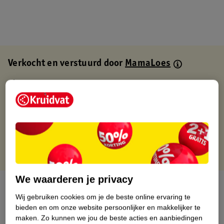
Verkocht en verstuurd door
MamaLoes
Binnen 1 werkdag verstuurd
Gratis thuisbezorgd
Gratis retourneren via verkooppartner.
Gratis punten met je Kruidvat kaart
We waarderen je privacy
Over dit product
Wij gebruiken cookies om je de beste online ervaring te
bieden en om onze website persoonlijker en makkelijker te
Productinformatie
maken.
Zo kunnen we jou de beste acties en aanbiedingen