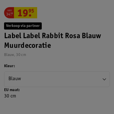
van
19
.
95
34
.
99
Verkoop via partner
Label Label Rabbit Rosa Blauw
Muurdecoratie
Blauw, 30 cm
Kleur
Blauw
EU maat
30 cm