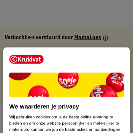
Verkocht en verstuurd door
MamaLoes
Binnen 1 werkdag verstuurd
Gratis thuisbezorgd
Gratis retourneren via verkooppartner.
Gratis punten met je Kruidvat kaart
We waarderen je privacy
Over dit product
Wij gebruiken cookies om je de beste online ervaring te
bieden en om onze website persoonlijker en makkelijker te
Productinformatie
maken.
Zo kunnen we jou de beste acties en aanbiedingen