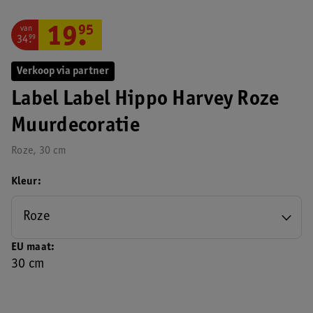
van
19
.
95
34
.
99
Verkoop via partner
Label Label Hippo Harvey Roze
Muurdecoratie
Roze, 30 cm
Kleur
Roze
EU maat
30 cm