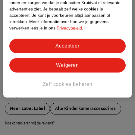
tonen en zorgen we dat je ook buiten Kruidvat.nl relevante
Etiketinformatie
advertenties ziet.
Je bepaalt zelf welke cookies je
accepteert.
Je kunt je voorkeuren altijd aanpassen of
intrekken.
Meer informatie over hoe we je gegevens
Nature Impact Score
verwerken lees je in ons
Privacybeleid
.
Dit product heeft (nog) geen Nature
Impact Score.
Accepteer
Meer informatie
Weigeren
Bestel & Bezorginformatie
Zelf cookies beheren
Bekijk ook
Meer
Label Label
Alle Kinderkameraccessoires
Hoe controleren wij de reviews?