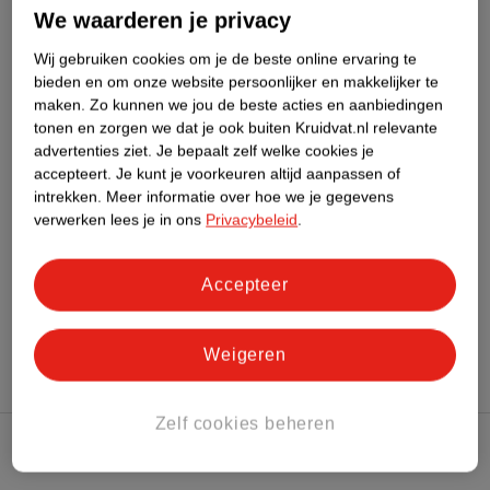
Dit product heeft (nog) geen Nature
We waarderen je privacy
Impact Score.
Meer informatie
Wij gebruiken cookies om je de beste online ervaring te
bieden en om onze website persoonlijker en makkelijker te
maken.
Zo kunnen we jou de beste acties en aanbiedingen
tonen en zorgen we dat je ook buiten Kruidvat.nl relevante
Bestel & Bezorginformatie
advertenties ziet.
Je bepaalt zelf welke cookies je
accepteert.
Je kunt je voorkeuren altijd aanpassen of
intrekken.
Meer informatie over hoe we je gegevens
Bekijk ook
verwerken lees je in ons
Privacybeleid
.
Meer
L'Oreal
Alle Foundation
Accepteer
Hoe controleren wij de reviews?
Weigeren
Zelf cookies beheren
Kruidvat Club