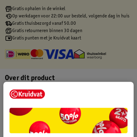
Gratis ophalen in de winkel
Op werkdagen voor 22:00 uur besteld, volgende dag in huis
Gratis thuisbezorgd vanaf 50.00
Gratis retourneren binnen 30 dagen
Gratis punten met je Kruidvat kaart
Over dit product
Productinformatie
Etiketinformatie
Nature Impact Score