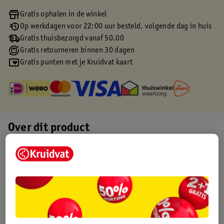
Gratis ophalen in de winkel
Op werkdagen voor 22:00 uur besteld, volgende dag in huis
Gratis thuisbezorgd vanaf 50.00
Gratis retourneren binnen 30 dagen
Gratis punten met je Kruidvat kaart
Over dit product
Productinformatie
Etiketinformatie
Nature Impact Score