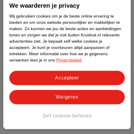
Dit product heeft (nog) geen Nature
We waarderen je privacy
Impact Score.
Meer informatie
Wij gebruiken cookies om je de beste online ervaring te
bieden en om onze website persoonlijker en makkelijker te
maken.
Zo kunnen we jou de beste acties en aanbiedingen
tonen en zorgen we dat je ook buiten Kruidvat.nl relevante
Bestel & Bezorginformatie
advertenties ziet.
Je bepaalt zelf welke cookies je
accepteert.
Je kunt je voorkeuren altijd aanpassen of
intrekken.
Meer informatie over hoe we je gegevens
Bekijk ook
verwerken lees je in ons
Privacybeleid
.
Meer
L'Oreal
Alle Foundation
Accepteer
Hoe controleren wij de reviews?
Weigeren
Zelf cookies beheren
Kruidvat Club