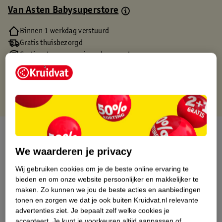
Van Asten Babysuperstore
Binnen 1 werkdag verstuurd
Gratis thuisbezorgd
Gratis retourneren via verkooppartner.
Gratis punten met je Kruidvat kaart
Over dit product
We waarderen je privacy
Productinformatie
Wij gebruiken cookies om je de beste online ervaring te
bieden en om onze website persoonlijker en makkelijker te
Etiketinformatie
maken.
Zo kunnen we jou de beste acties en aanbiedingen
tonen en zorgen we dat je ook buiten Kruidvat.nl relevante
advertenties ziet.
Je bepaalt zelf welke cookies je
Nature Impact Score
accepteert.
Je kunt je voorkeuren altijd aanpassen of