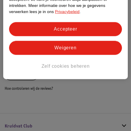
Dit product heeft (nog) geen Nature
intrekken.
Meer informatie over hoe we je gegevens
Impact Score.
verwerken lees je in ons
Privacybeleid
.
Meer informatie
Accepteer
Bestel & Bezorginformatie
Weigeren
Bekijk ook
Zelf cookies beheren
Meer
Kukka
Hoe controleren wij de reviews?
Kruidvat Club