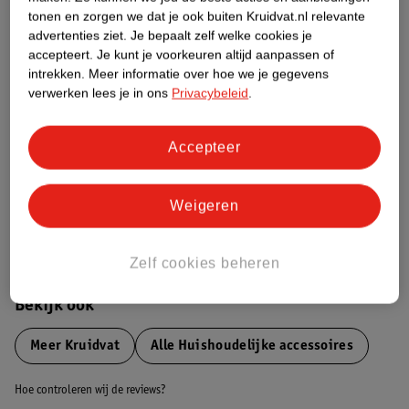
tonen en zorgen we dat je ook buiten Kruidvat.nl relevante
advertenties ziet.
Je bepaalt zelf welke cookies je
Etiketinformatie
accepteert.
Je kunt je voorkeuren altijd aanpassen of
intrekken.
Meer informatie over hoe we je gegevens
verwerken lees je in ons
Privacybeleid
.
Nature Impact Score
Dit product heeft (nog) geen Nature
Impact Score.
Accepteer
Meer informatie
Weigeren
Bestel & Bezorginformatie
Zelf cookies beheren
Bekijk ook
Meer
Kruidvat
Alle Huishoudelijke accessoires
Hoe controleren wij de reviews?