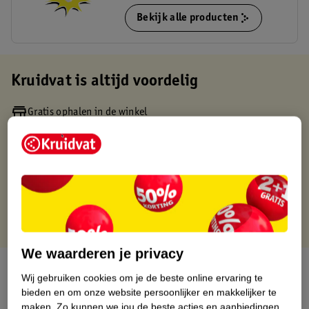
Bekijk alle producten
Kruidvat is altijd voordelig
Gratis ophalen in de winkel
Op werkdagen voor 22:00 uur besteld, volgende dag in huis
Gratis thuisbezorgd vanaf 50.00
Gratis retourneren binnen 30 dagen
Gratis punten met je Kruidvat kaart
We waarderen je privacy
Over dit product
Wij gebruiken cookies om je de beste online ervaring te
bieden en om onze website persoonlijker en makkelijker te
Productinformatie
maken.
Zo kunnen we jou de beste acties en aanbiedingen