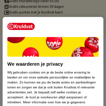
Gratis thuisbezorgd vanaf 50.00
Gratis retourneren binnen 30 dagen
Gratis punten met je Kruidvat kaart
Over dit product
Productinformatie
We waarderen je privacy
Etiketinformatie
Wij gebruiken cookies om je de beste online ervaring te
bieden en om onze website persoonlijker en makkelijker te
Nature Impact Score
maken.
Zo kunnen we jou de beste acties en aanbiedingen
tonen en zorgen we dat je ook buiten Kruidvat.nl relevante
Dit product heeft (nog) geen Nature
advertenties ziet.
Je bepaalt zelf welke cookies je
Impact Score.
accepteert.
Je kunt je voorkeuren altijd aanpassen of
Meer informatie
intrekken.
Meer informatie over hoe we je gegevens