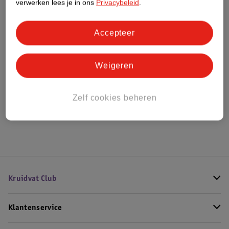
verwerken lees je in ons
Privacybeleid
.
Bestel & Bezorginformatie
Accepteer
Weigeren
Bekijk ook
Meer
Kruidvat
Alle Telefoonkabeltjes
Zelf cookies beheren
Hoe controleren wij de reviews?
Kruidvat Club
Klantenservice