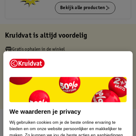
Bekijk alle producten
Kruidvat is altijd voordelig
Gratis ophalen in de winkel
Op werkdagen voor 22:00 uur besteld, volgende dag in huis
Gratis thuisbezorgd vanaf 50.00
Gratis retourneren binnen 30 dagen
Gratis punten met je Kruidvat kaart
We waarderen je privacy
Over dit product
Wij gebruiken cookies om je de beste online ervaring te
bieden en om onze website persoonlijker en makkelijker te
Productinformatie
maken.
Zo kunnen we jou de beste acties en aanbiedingen