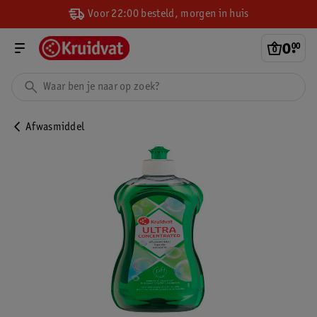
Voor 22:00 besteld, morgen in huis
0
.
00
Afwasmiddel