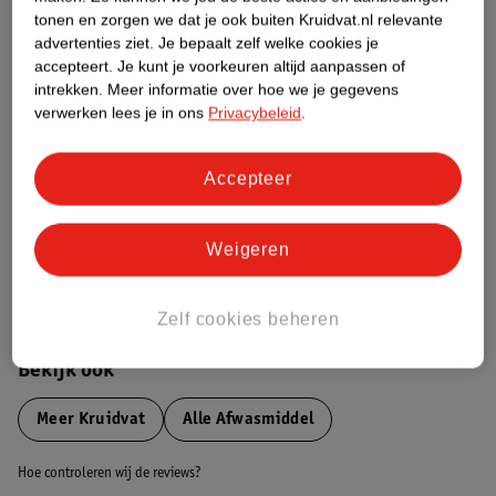
tonen en zorgen we dat je ook buiten Kruidvat.nl relevante
advertenties ziet.
Je bepaalt zelf welke cookies je
Etiketinformatie
accepteert.
Je kunt je voorkeuren altijd aanpassen of
intrekken.
Meer informatie over hoe we je gegevens
verwerken lees je in ons
Privacybeleid
.
Nature Impact Score
Dit product heeft (nog) geen Nature
Impact Score.
Accepteer
Meer informatie
Weigeren
Bestel & Bezorginformatie
Zelf cookies beheren
Bekijk ook
Meer
Kruidvat
Alle Afwasmiddel
Hoe controleren wij de reviews?