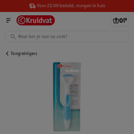
Voor 22:00 besteld, morgen in huis
0
.
00
Tongreinigers