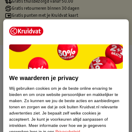
Gratis thuisbezorgd vanaf 50.00
Gratis retourneren binnen 30 dagen
Gratis punten met je Kruidvat kaart
Over dit product
Productinformatie
We waarderen je privacy
Etiketinformatie
Wij gebruiken cookies om je de beste online ervaring te
bieden en om onze website persoonlijker en makkelijker te
maken.
Zo kunnen we jou de beste acties en aanbiedingen
Nature Impact Score
tonen en zorgen we dat je ook buiten Kruidvat.nl relevante
Dit product heeft (nog) geen Nature
advertenties ziet.
Je bepaalt zelf welke cookies je
Impact Score.
accepteert.
Je kunt je voorkeuren altijd aanpassen of
Meer informatie
intrekken.
Meer informatie over hoe we je gegevens
verwerken lees je in ons
Privacybeleid
.