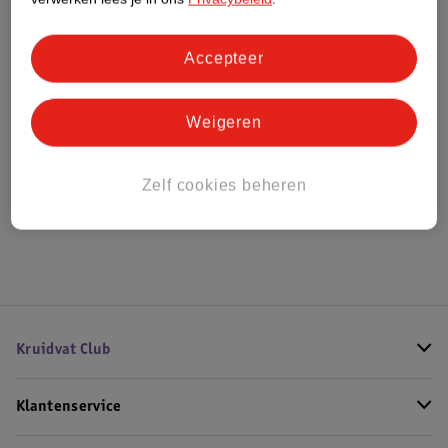
Bestel & Bezorginformatie
Accepteer
Weigeren
Bekijk ook
Meer
Kruidvat
Alle Tongreinigers
Zelf cookies beheren
Hoe controleren wij de reviews?
Kruidvat Club
Klantenservice