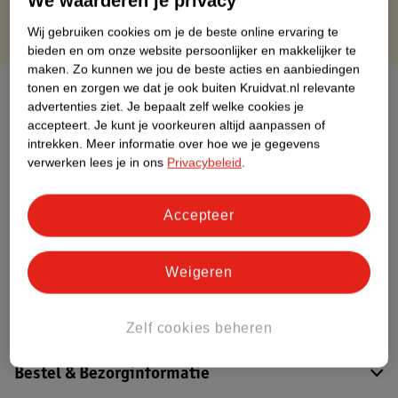
We waarderen je privacy
Wij gebruiken cookies om je de beste online ervaring te
bieden en om onze website persoonlijker en makkelijker te
maken.
Zo kunnen we jou de beste acties en aanbiedingen
tonen en zorgen we dat je ook buiten Kruidvat.nl relevante
Over dit product
advertenties ziet.
Je bepaalt zelf welke cookies je
accepteert.
Je kunt je voorkeuren altijd aanpassen of
Productinformatie
intrekken.
Meer informatie over hoe we je gegevens
verwerken lees je in ons
Privacybeleid
.
Etiketinformatie
Accepteer
Nature Impact Score
Dit product heeft (nog) geen Nature
Weigeren
Impact Score.
Meer informatie
Zelf cookies beheren
Bestel & Bezorginformatie