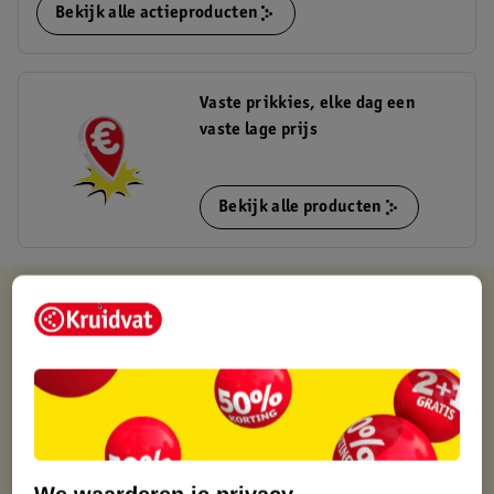
Bekijk alle actieproducten
Vaste prikkies, elke dag een
vaste lage prijs
Bekijk alle producten
Kruidvat is altijd voordelig
Gratis ophalen in de winkel
Op werkdagen voor 22:00 uur besteld, volgende dag in huis
Gratis thuisbezorgd vanaf 50.00
Gratis retourneren binnen 30 dagen
Gratis punten met je Kruidvat kaart