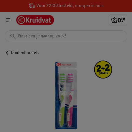
Voor 22:00 besteld, morgen in huis
0
.
00
Tandenborstels