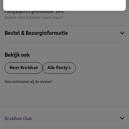
Nature Impact Score: 34%
Panty&apos;s gemiddelde: 24%
Hogere score betekent lagere impact
Bestel & Bezorginformatie
Bekijk ook
Meer
Kruidvat
Alle Panty's
Hoe controleren wij de reviews?
Kruidvat Club