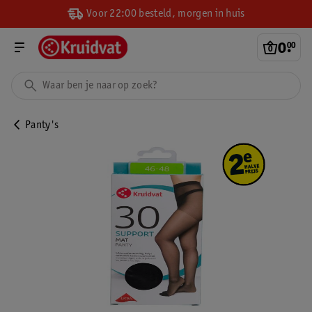
Voor 22:00 besteld, morgen in huis
0
.
00
Panty's