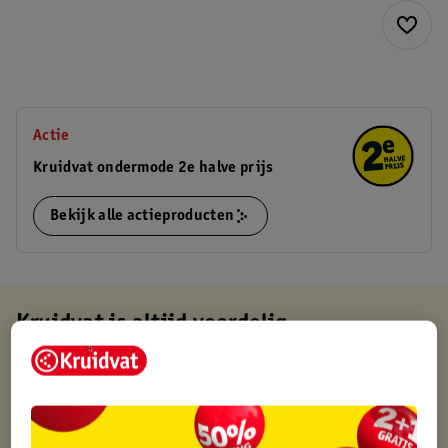
Actie
Kruidvat ondermode 2e halve prijs
Bekijk alle actieproducten
Kruidvat is altijd voordelig
Gratis ophalen in de winkel
Op werkdagen voor 22:00 uur besteld, volgende dag in huis
Gratis thuisbezorgd vanaf 50.00
Gratis retourneren binnen 30 dagen