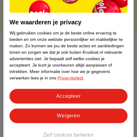
Gratis punten met je Kruidvat kaart
We waarderen je privacy
Wij gebruiken cookies om je de beste online ervaring te
bieden en om onze website persoonlijker en makkelijker te
Over dit product
maken.
Zo kunnen we jou de beste acties en aanbiedingen
tonen en zorgen we dat je ook buiten Kruidvat.nl relevante
advertenties ziet.
Je bepaalt zelf welke cookies je
Productinformatie
accepteert.
Je kunt je voorkeuren altijd aanpassen of
intrekken.
Meer informatie over hoe we je gegevens
Etiketinformatie
verwerken lees je in ons
Privacybeleid
.
Nature Impact Score
Accepteer
Rood (-) = hoge impact op het milieu.
Groen (+) = lage impact op het milieu.
Weigeren
Gebaseerd op wereldwijde
gemiddelden.
Zelf cookies beheren