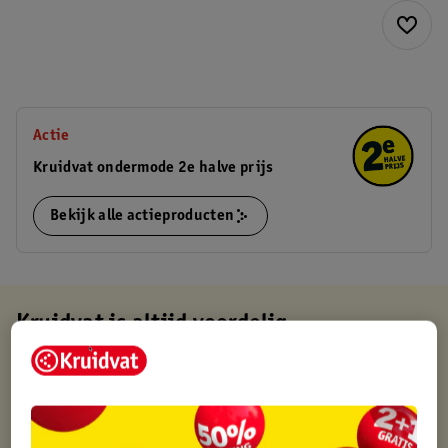
Actie
Kruidvat ondermode 2e halve prijs
Bekijk alle actieproducten
Kruidvat is altijd voordelig
Gratis ophalen in de winkel
Op werkdagen voor 22:00 uur besteld, volgende dag in huis
Gratis thuisbezorgd vanaf 50.00
Gratis retourneren binnen 30 dagen