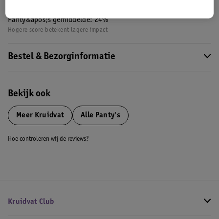
Nature Impact Score: 34%
Panty&apos;s gemiddelde: 24%
Hogere score betekent lagere impact
Bestel & Bezorginformatie
Bekijk ook
Meer
Kruidvat
Alle Panty's
Hoe controleren wij de reviews?
Kruidvat Club