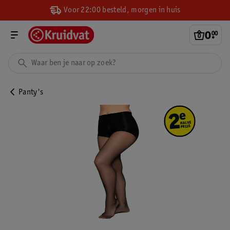
Voor 22:00 besteld, morgen in huis
0
.
00
Panty's