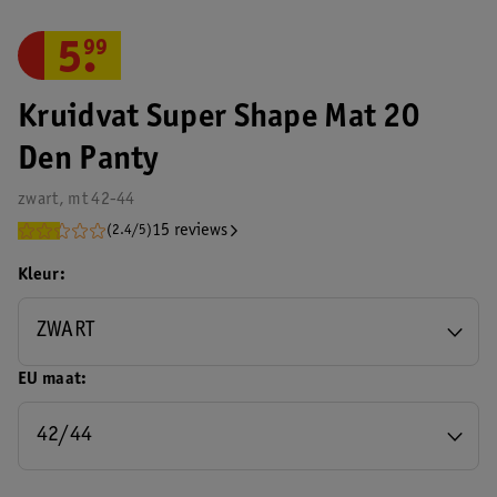
5
.
99
Kruidvat Super Shape Mat 20
Den Panty
zwart, mt 42-44
15 reviews
(2.4/5)
Kleur
ZWART
EU maat
42/44