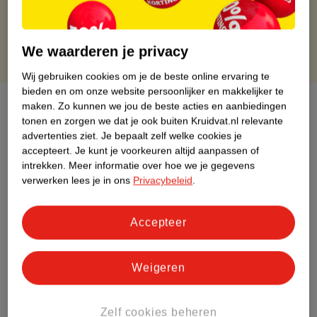
Gratis punten met je Kruidvat kaart
We waarderen je privacy
Wij gebruiken cookies om je de beste online ervaring te
bieden en om onze website persoonlijker en makkelijker te
Over dit product
maken.
Zo kunnen we jou de beste acties en aanbiedingen
tonen en zorgen we dat je ook buiten Kruidvat.nl relevante
advertenties ziet.
Je bepaalt zelf welke cookies je
Productinformatie
accepteert.
Je kunt je voorkeuren altijd aanpassen of
intrekken.
Meer informatie over hoe we je gegevens
Etiketinformatie
verwerken lees je in ons
Privacybeleid
.
Nature Impact Score
Accepteer
Rood (-) = hoge impact op het milieu.
Groen (+) = lage impact op het milieu.
Weigeren
Gebaseerd op wereldwijde
gemiddelden.
Zelf cookies beheren