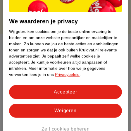
Gratis punten met je Kruidvat kaart
We waarderen je privacy
Wij gebruiken cookies om je de beste online ervaring te
bieden en om onze website persoonlijker en makkelijker te
Over dit product
maken.
Zo kunnen we jou de beste acties en aanbiedingen
tonen en zorgen we dat je ook buiten Kruidvat.nl relevante
advertenties ziet.
Je bepaalt zelf welke cookies je
Productinformatie
accepteert.
Je kunt je voorkeuren altijd aanpassen of
intrekken.
Meer informatie over hoe we je gegevens
Etiketinformatie
verwerken lees je in ons
Privacybeleid
.
Nature Impact Score
Accepteer
Rood (-) = hoge impact op het milieu.
Groen (+) = lage impact op het milieu.
Weigeren
Gebaseerd op wereldwijde
gemiddelden.
Zelf cookies beheren