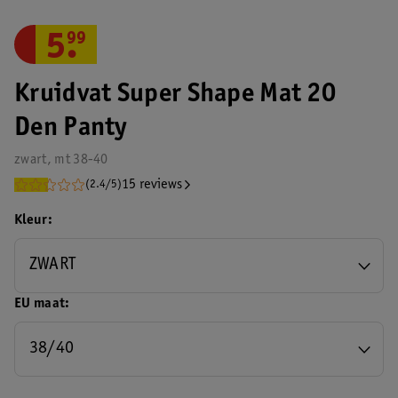
5
.
99
Kruidvat Super Shape Mat 20
Den Panty
zwart, mt 38-40
15 reviews
(2.4/5)
Kleur
ZWART
EU maat
38/40