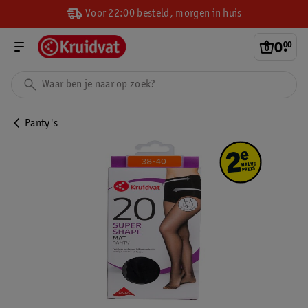
Voor 22:00 besteld, morgen in huis
0
.
00
Panty's