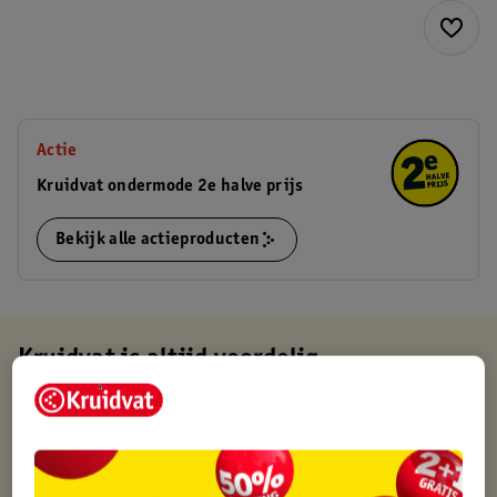
Actie
Kruidvat ondermode 2e halve prijs
Bekijk alle actieproducten
Kruidvat is altijd voordelig
Gratis ophalen in de winkel
Op werkdagen voor 22:00 uur besteld, volgende dag in huis
Gratis thuisbezorgd vanaf 50.00
Gratis retourneren binnen 30 dagen