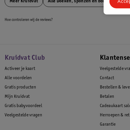
Acce
Meer
Kruidvat
Alle Doeken, sponzen en borstels
Hoe controleren wij de reviews?
Kruidvat Club
Klantense
Activeer je kaart
Veelgestelde vr
Alle voordelen
Contact
Gratis producten
Bestellen & lev
Mijn Kruidvat
Betalen
Gratis babyvoordeel
Cadeaukaart sal
Veelgestelde vragen
Herroepen & re
Garantie