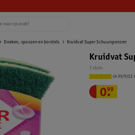
Doeken, sponzen en borstels
Kruidvat Super Schuursponzen
Kruidvat Su
3 stuks
11 
(4.55/5)
0
.
99