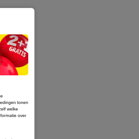
te
iedingen tonen
zelf welke
formatie over