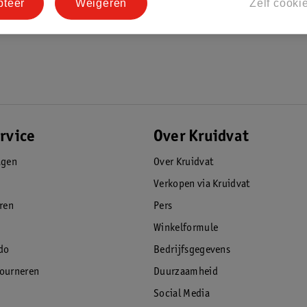
pteer
Weigeren
Zelf cooki
rvice
Over Kruidvat
agen
Over Kruidvat
Verkopen via Kruidvat
eren
Pers
Winkelformule
do
Bedrijfsgegevens
tourneren
Duurzaamheid
Social Media