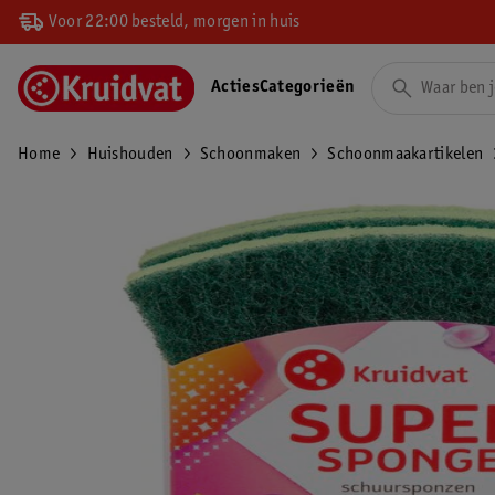
Voor 22:00 besteld, morgen in huis
Acties
Categorieën
Home
Huishouden
Schoonmaken
Schoonmaakartikelen