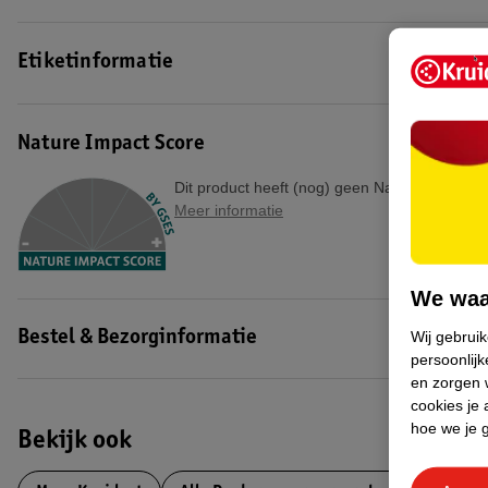
Etiketinformatie
Nature Impact Score
Dit product heeft (nog) geen Nature Impact S
Meer informatie
We waa
Wij gebrui
Bestel & Bezorginformatie
persoonlijk
en zorgen w
cookies je 
hoe we je 
Bekijk ook