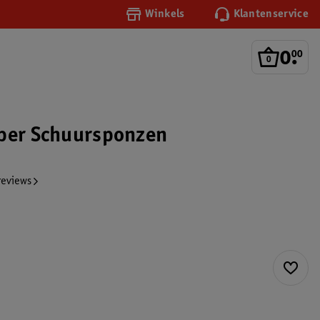
Winkels
Klantenservice
0
.
00
per Schuursponzen
reviews