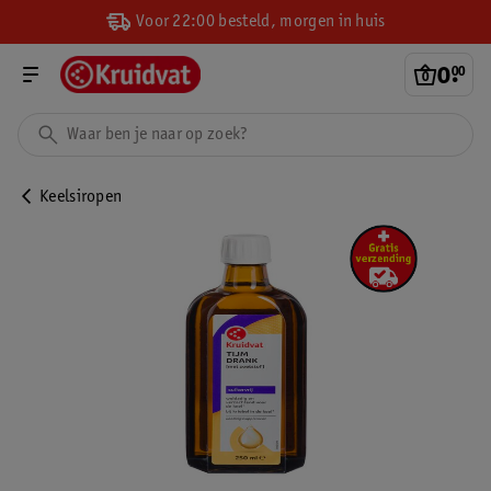
Voor 22:00 besteld, morgen in huis
0
.
00
Keelsiropen