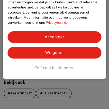
tonen en zorgen we dat je ook buiten Kruidvat.nl relevante
advertenties ziet.
Je bepaalt zelf welke cookies je
Nature Impact Score
accepteert.
Je kunt je voorkeuren altijd aanpassen of
intrekken.
Meer informatie over hoe we je gegevens
Dit product heeft (nog) geen Nature
verwerken lees je in ons
Privacybeleid
.
Impact Score.
Meer informatie
Accepteer
Bestel & Bezorginformatie
Weigeren
Aanvullende informatie
Zelf cookies beheren
Bekijk ook
Meer
Kruidvat
Alle Keelsiropen