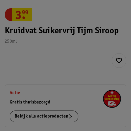
3
.
99
Kruidvat Suikervrij Tijm Siroop
250ml
Actie
Gratis thuisbezorgd
Bekijk alle actieproducten