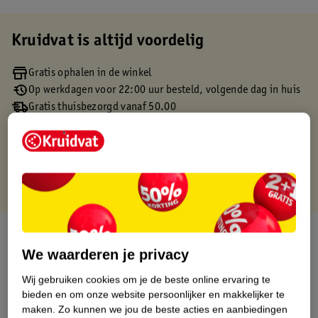
Kruidvat is altijd voordelig
Gratis ophalen in de winkel
Op werkdagen voor 22:00 uur besteld, volgende dag in huis
Gratis thuisbezorgd vanaf 50.00
Gratis retourneren binnen 30 dagen
Gratis punten met je Kruidvat kaart
Over dit product
We waarderen je privacy
Productinformatie
Wij gebruiken cookies om je de beste online ervaring te
bieden en om onze website persoonlijker en makkelijker te
Etiketinformatie
maken.
Zo kunnen we jou de beste acties en aanbiedingen