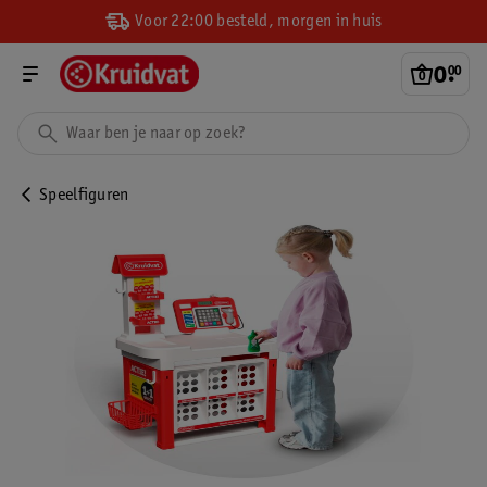
Voor 22:00 besteld, morgen in huis
0
.
00
Speelfiguren