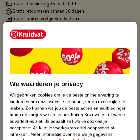
Gratis thuisbezorgd vanaf 50.00
Gratis retourneren binnen 30 dagen
Gratis punten met je Kruidvat kaart
Over dit product
Productinformatie
We waarderen je privacy
Etiketinformatie
Wij gebruiken cookies om je de beste online ervaring te
bieden en om onze website persoonlijker en makkelijker te
maken.
Zo kunnen we jou de beste acties en aanbiedingen
Nature Impact Score
tonen en zorgen we dat je ook buiten Kruidvat.nl relevante
Dit product heeft (nog) geen Nature
advertenties ziet.
Je bepaalt zelf welke cookies je
Impact Score.
accepteert.
Je kunt je voorkeuren altijd aanpassen of
Meer informatie
intrekken.
Meer informatie over hoe we je gegevens