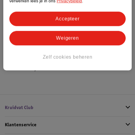
verwerken lees je in ons
Privacybeleid
.
Bestel & Bezorginformatie
Accepteer
Weigeren
Bekijk ook
Meer
Overig
Alle Speelfiguren
Zelf cookies beheren
Hoe controleren wij de reviews?
Kruidvat Club
Klantenservice