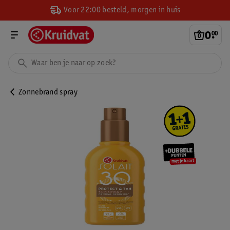
Voor 22:00 besteld, morgen in huis
0
.
00
Zonnebrand spray