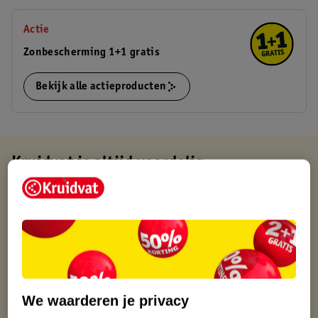
Actie
Zonbescherming 1+1 gratis
Bekijk alle actieproducten
Kruidvat is altijd voordelig
Gratis ophalen in de winkel
Op werkdagen voor 22:00 uur besteld, volgende dag in huis
Gratis thuisbezorgd vanaf 50.00
Gratis retourneren binnen 30 dagen
Gratis punten met je Kruidvat kaart
We waarderen je privacy