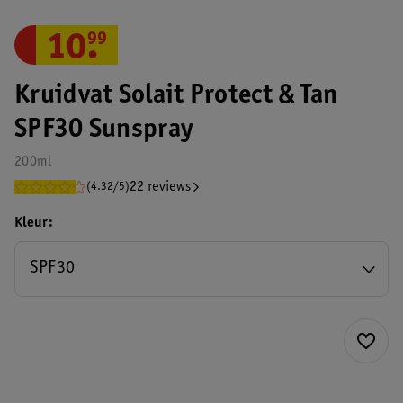
10
.
99
Kruidvat Solait Protect & Tan
SPF30 Sunspray
200ml
22 reviews
(4.32/5)
Kleur
SPF30