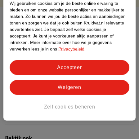
Wij gebruiken cookies om je de beste online ervaring te
bieden en om onze website persoonlijker en makkelijker te
Over dit product
maken.
Zo kunnen we jou de beste acties en aanbiedingen
tonen en zorgen we dat je ook buiten Kruidvat.nl relevante
advertenties ziet.
Je bepaalt zelf welke cookies je
Productinformatie
accepteert.
Je kunt je voorkeuren altijd aanpassen of
intrekken.
Meer informatie over hoe we je gegevens
Etiketinformatie
verwerken lees je in ons
Privacybeleid
.
Nature Impact Score
Accepteer
Dit product heeft (nog) geen Nature
Impact Score.
Weigeren
Meer informatie
Zelf cookies beheren
Bestel & Bezorginformatie