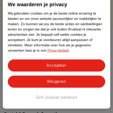
Gratis punten met je Kruidvat kaart
We waarderen je privacy
Wij gebruiken cookies om je de beste online ervaring te
bieden en om onze website persoonlijker en makkelijker te
maken.
Zo kunnen we jou de beste acties en aanbiedingen
tonen en zorgen we dat je ook buiten Kruidvat.nl relevante
Over dit product
advertenties ziet.
Je bepaalt zelf welke cookies je
accepteert.
Je kunt je voorkeuren altijd aanpassen of
intrekken.
Meer informatie over hoe we je gegevens
Productinformatie
verwerken lees je in ons
Privacybeleid
.
Etiketinformatie
Accepteer
Nature Impact Score
Weigeren
Dit product heeft (nog) geen Nature
Impact Score.
Meer informatie
Zelf cookies beheren