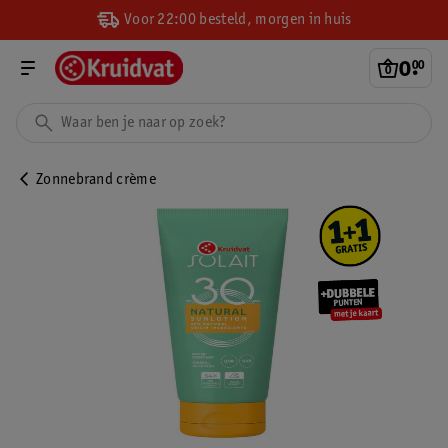
Voor 22:00 besteld, morgen in huis
0
.
00
Zonnebrand crème