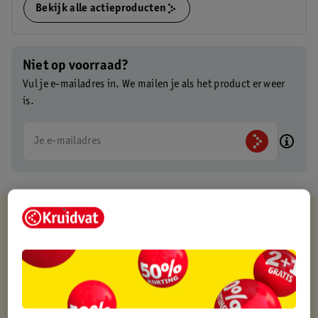
Bekijk alle actieproducten
Niet op voorraad?
Vul je e-mailadres in. We mailen je als het product er weer
is.
Je e-mailadres
Kruidvat is altijd voordelig
Gratis ophalen in de winkel
Op werkdagen voor 22:00 uur besteld, volgende dag in huis
Gratis thuisbezorgd vanaf 50.00
Gratis retourneren binnen 30 dagen