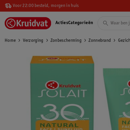
Voor 22:00 besteld, morgen in huis
Acties
Categorieën
Home
Verzorging
Zonbescherming
Zonnebrand
Gezic