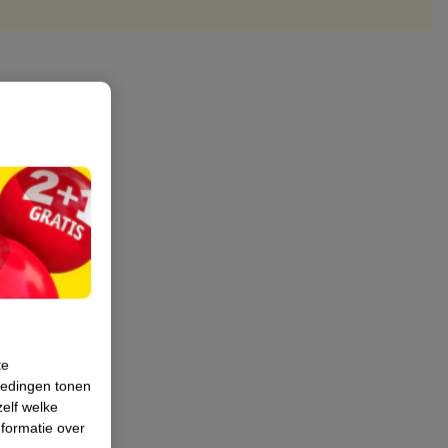
te
iedingen tonen
zelf welke
formatie over