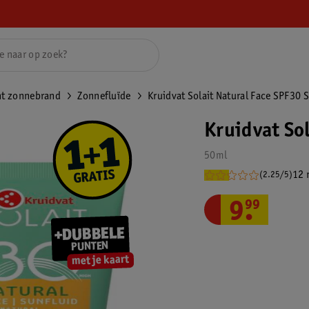
ht zonnebrand
Zonnefluïde
Kruidvat Solait Natural Face SPF30 
Kruidvat Sol
50ml
12 
(2.25/5)
9
.
99