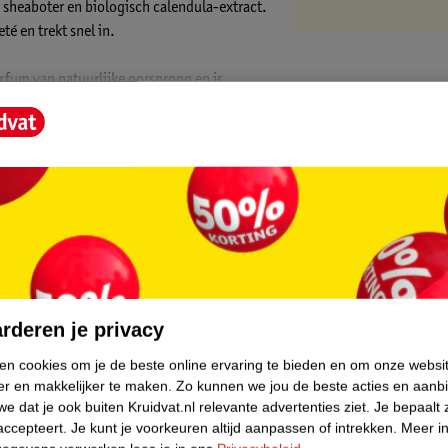
he sheaboter en biologisch calendula-extract.
té en trekt snel in.
arfum van natuurlijke oorsprong en is
recycled plastic.
d minerale uv A- en uv B-filters, zinkoxide
sen en leggen een laagje op je huid. Dit kan
.
ioxide gebruik gemaakt van nanotechnologie.
core.
rderen je privacy
ken cookies om je de beste online ervaring te bieden en om onze websi
at Merk producten worden steeds duurzamer.
er en makkelijker te maken.
Zo kunnen we jou de beste acties en aanb
n minerale filters geen microplastics. De
e dat je ook buiten Kruidvat.nl relevante advertenties ziet.
Je bepaalt 
an de uv-filters oxybenzone en octinoxate in
accepteert.
Je kunt je voorkeuren altijd aanpassen of intrekken.
Meer in
an
75% gerecycled karton van een FSC mix
.