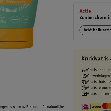
Actie
Zonbeschermin
Bekijk alle act
Kruidvat is 
Gratis ophalen
Op werkdagen v
Gratis thuisbe
Gratis retourn
Gratis punten 
tegen uv A- en uv B-stralen. De natuurlijke