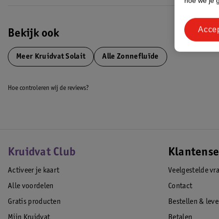
hoe we je 
Hiermee zetten we weer een stap richting een duurzamere wereld!
EAN code:8720674239590,8719179641250
Acce
Bekijk ook
Meer
Kruidvat Solait
Alle Zonnefluïde
Hoe controleren wij de reviews?
Kruidvat Club
Klantense
Activeer je kaart
Veelgestelde vr
Alle voordelen
Contact
Gratis producten
Bestellen & lev
Mijn Kruidvat
Betalen