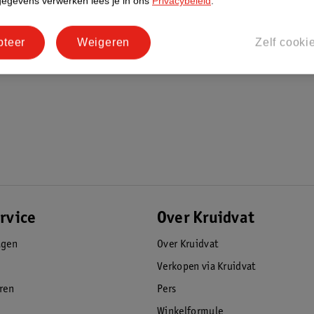
gegevens verwerken lees je in ons
Privacybeleid
.
pteer
Weigeren
Zelf cooki
rvice
Over Kruidvat
agen
Over Kruidvat
Verkopen via Kruidvat
eren
Pers
Winkelformule