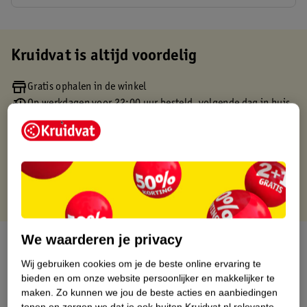
Kruidvat is altijd voordelig
Gratis ophalen in de winkel
Op werkdagen voor 22:00 uur besteld, volgende dag in huis
Gratis thuisbezorgd vanaf 50.00
Gratis retourneren binnen 30 dagen
Gratis punten met je Kruidvat kaart
We waarderen je privacy
Over dit product
Wij gebruiken cookies om je de beste online ervaring te
Productinformatie
bieden en om onze website persoonlijker en makkelijker te
maken.
Zo kunnen we jou de beste acties en aanbiedingen
tonen en zorgen we dat je ook buiten Kruidvat.nl relevante