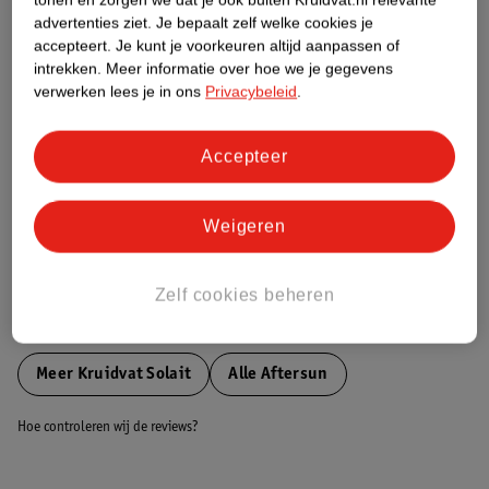
Etiketinformatie
advertenties ziet.
Je bepaalt zelf welke cookies je
accepteert.
Je kunt je voorkeuren altijd aanpassen of
intrekken.
Meer informatie over hoe we je gegevens
Nature Impact Score
verwerken lees je in ons
Privacybeleid
.
Dit product heeft (nog) geen Nature
Impact Score.
Accepteer
Meer informatie
Weigeren
Bestel & Bezorginformatie
Zelf cookies beheren
Bekijk ook
Meer
Kruidvat Solait
Alle Aftersun
Hoe controleren wij de reviews?