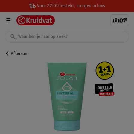
Voor 22:00 besteld, morgen in huis
0
.
00
Aftersun