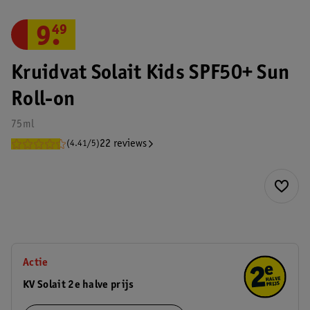
9
.
49
Kruidvat Solait Kids SPF50+ Sun
Roll-on
75ml
22 reviews
(4.41/5)
Actie
KV Solait 2e halve prijs