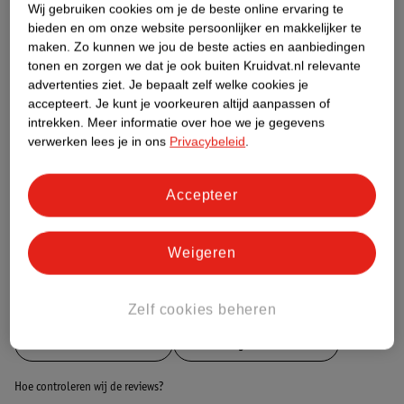
Wij gebruiken cookies om je de beste online ervaring te
bieden en om onze website persoonlijker en makkelijker te
Etiketinformatie
maken.
Zo kunnen we jou de beste acties en aanbiedingen
tonen en zorgen we dat je ook buiten Kruidvat.nl relevante
advertenties ziet.
Je bepaalt zelf welke cookies je
Nature Impact Score
accepteert.
Je kunt je voorkeuren altijd aanpassen of
intrekken.
Meer informatie over hoe we je gegevens
Dit product heeft (nog) geen Nature
verwerken lees je in ons
Privacybeleid
.
Impact Score.
Meer informatie
Accepteer
Bestel & Bezorginformatie
Weigeren
Bekijk ook
Zelf cookies beheren
Meer
Kruidvat Solait
Alle Baby zonnebrand
Hoe controleren wij de reviews?