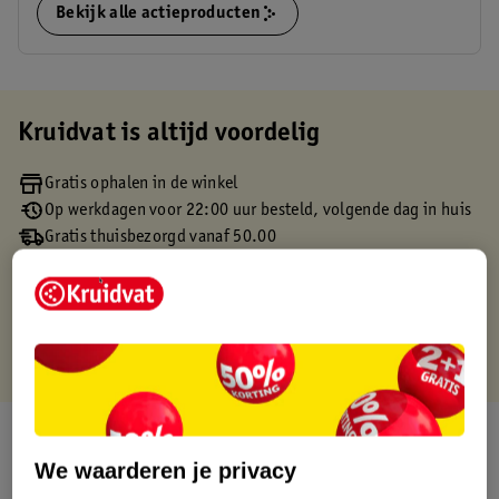
Bekijk alle actieproducten
Kruidvat is altijd voordelig
Gratis ophalen in de winkel
Op werkdagen voor 22:00 uur besteld, volgende dag in huis
Gratis thuisbezorgd vanaf 50.00
Gratis retourneren binnen 30 dagen
Gratis punten met je Kruidvat kaart
Over dit product
We waarderen je privacy
Productinformatie