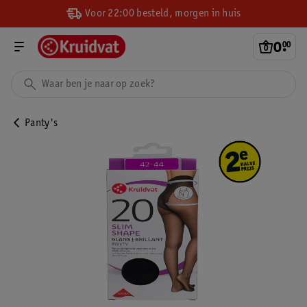
Voor 22:00 besteld, morgen in huis
0
.
00
Panty's