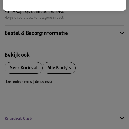
Nature Impact Score: 23%
Panty&apos;s gemiddelde: 24%
Hogere score betekent lagere impact
Bestel & Bezorginformatie
Bekijk ook
Meer
Kruidvat
Alle Panty's
Hoe controleren wij de reviews?
Kruidvat Club