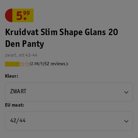
5
.
99
Kruidvat Slim Shape Glans 20
Den Panty
zwart, mt 42-44
52 reviews
(2.98/5)
Kleur
ZWART
EU maat
42/44