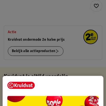
Actie
Kruidvat ondermode 2e halve prijs
Bekijk alle actieproducten
Kruidvat is altijd voordelig
Gratis ophalen in de winkel
Op werkdagen voor 22:00 uur besteld, volgende dag in huis
Gratis thuisbezorgd vanaf 50.00
Gratis retourneren binnen 30 dagen