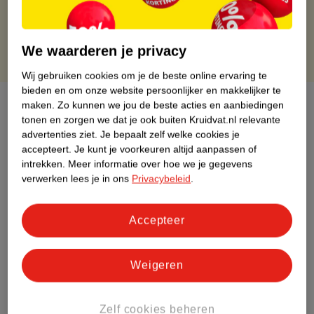
Gratis punten met je Kruidvat kaart
We waarderen je privacy
Wij gebruiken cookies om je de beste online ervaring te
bieden en om onze website persoonlijker en makkelijker te
Over dit product
maken.
Zo kunnen we jou de beste acties en aanbiedingen
tonen en zorgen we dat je ook buiten Kruidvat.nl relevante
advertenties ziet.
Je bepaalt zelf welke cookies je
Productinformatie
accepteert.
Je kunt je voorkeuren altijd aanpassen of
intrekken.
Meer informatie over hoe we je gegevens
Etiketinformatie
verwerken lees je in ons
Privacybeleid
.
Nature Impact Score
Accepteer
Rood (-) = hoge impact op het milieu.
Groen (+) = lage impact op het milieu.
Weigeren
Gebaseerd op wereldwijde
gemiddelden.
Zelf cookies beheren