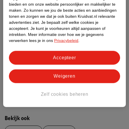
bieden en om onze website persoonlijker en makkelijker te
Etiketinformatie
maken.
Zo kunnen we jou de beste acties en aanbiedingen
tonen en zorgen we dat je ook buiten Kruidvat.nl relevante
advertenties ziet.
Je bepaalt zelf welke cookies je
Nature Impact Score
accepteert.
Je kunt je voorkeuren altijd aanpassen of
Rood (-) = hoge impact op het milieu.
intrekken.
Meer informatie over hoe we je gegevens
Groen (+) = lage impact op het milieu.
verwerken lees je in ons
Privacybeleid
.
Gebaseerd op wereldwijde
gemiddelden.
Accepteer
Nature Impact Score: 23%
Panty&apos;s gemiddelde: 24%
Weigeren
Hogere score betekent lagere impact
Zelf cookies beheren
Bestel & Bezorginformatie
Bekijk ook