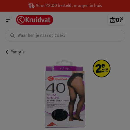
Voor 22:00 besteld, morgen in huis
0
.
00
Panty's