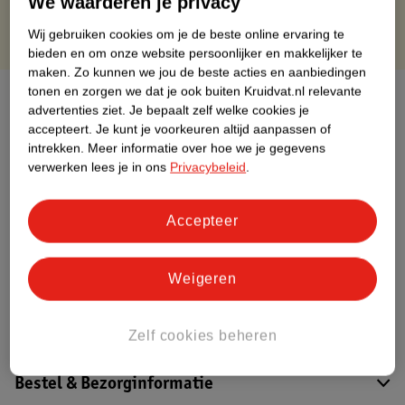
We waarderen je privacy
Wij gebruiken cookies om je de beste online ervaring te
bieden en om onze website persoonlijker en makkelijker te
maken.
Zo kunnen we jou de beste acties en aanbiedingen
tonen en zorgen we dat je ook buiten Kruidvat.nl relevante
Over dit product
advertenties ziet.
Je bepaalt zelf welke cookies je
accepteert.
Je kunt je voorkeuren altijd aanpassen of
Productinformatie
intrekken.
Meer informatie over hoe we je gegevens
verwerken lees je in ons
Privacybeleid
.
Etiketinformatie
Accepteer
Nature Impact Score
Dit product heeft (nog) geen Nature
Weigeren
Impact Score.
Meer informatie
Zelf cookies beheren
Bestel & Bezorginformatie