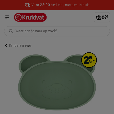
Voor 22:00 besteld, morgen in huis
0
.
00
Kinderservies