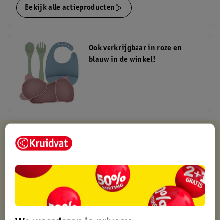
Bekijk alle actieproducten
Ook verkrijgbaar in roze en
blauw in de winkel!
Kruidvat is altijd voordelig
Gratis ophalen in de winkel
Op werkdagen voor 22:00 uur besteld, volgende dag in huis
Gratis thuisbezorgd vanaf 50.00
Gratis retourneren binnen 30 dagen
Gratis punten met je Kruidvat kaart