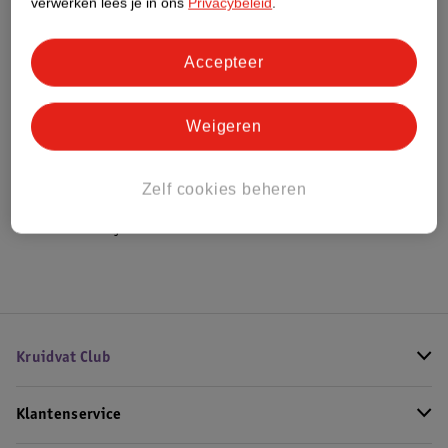
verwerken lees je in ons
Privacybeleid
.
Bestel & Bezorginformatie
Accepteer
Weigeren
Bekijk ook
Meer
Kruidvat
Alle Scheerschuim en scheergel
Zelf cookies beheren
Hoe controleren wij de reviews?
Kruidvat Club
Klantenservice