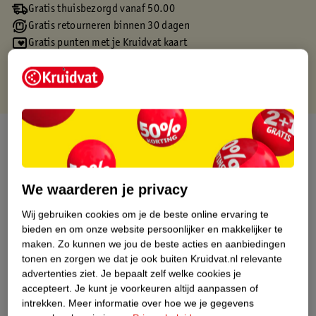
Gratis thuisbezorgd vanaf 50.00
Gratis retourneren binnen 30 dagen
Gratis punten met je Kruidvat kaart
Over dit product
Productinformatie
We waarderen je privacy
Etiketinformatie
Wij gebruiken cookies om je de beste online ervaring te
bieden en om onze website persoonlijker en makkelijker te
maken.
Zo kunnen we jou de beste acties en aanbiedingen
Nature Impact Score
tonen en zorgen we dat je ook buiten Kruidvat.nl relevante
Dit product heeft (nog) geen Nature
advertenties ziet.
Je bepaalt zelf welke cookies je
Impact Score.
accepteert.
Je kunt je voorkeuren altijd aanpassen of
Meer informatie
intrekken.
Meer informatie over hoe we je gegevens