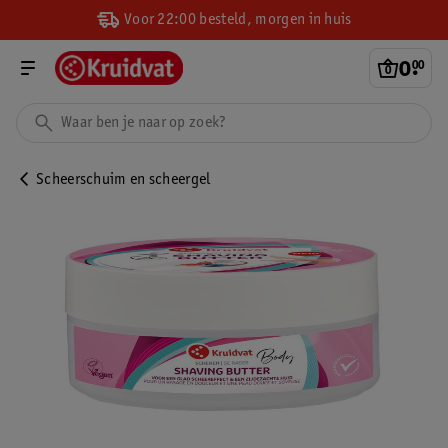
Voor 22:00 besteld, morgen in huis
0
.
00
Scheerschuim en scheergel