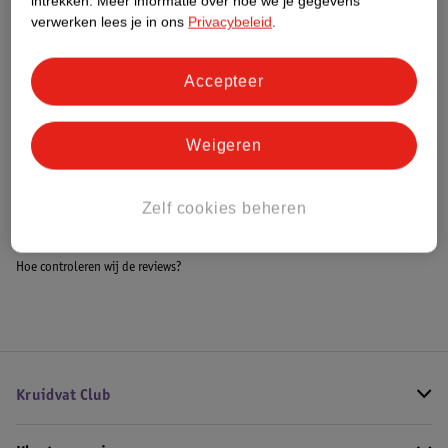
intrekken.
Meer informatie over hoe we je gegevens
Meer informatie
verwerken lees je in ons
Privacybeleid
.
Accepteer
Bestel & Bezorginformatie
Weigeren
Bekijk ook
Zelf cookies beheren
Meer
Kruidvat
Alle Scheerschuim en scheergel
Hoe controleren wij de reviews?
Kruidvat Club