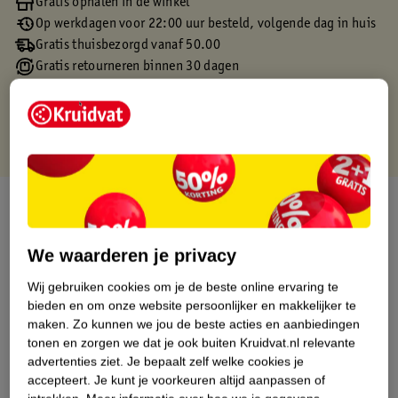
Gratis ophalen in de winkel
Op werkdagen voor 22:00 uur besteld, volgende dag in huis
Gratis thuisbezorgd vanaf 50.00
Gratis retourneren binnen 30 dagen
Gratis punten met je Kruidvat kaart
Over dit product
Productinformatie
We waarderen je privacy
Wij gebruiken cookies om je de beste online ervaring te
Etiketinformatie
bieden en om onze website persoonlijker en makkelijker te
maken.
Zo kunnen we jou de beste acties en aanbiedingen
tonen en zorgen we dat je ook buiten Kruidvat.nl relevante
Nature Impact Score
advertenties ziet.
Je bepaalt zelf welke cookies je
Dit product heeft (nog) geen Nature
accepteert.
Je kunt je voorkeuren altijd aanpassen of
Impact Score.