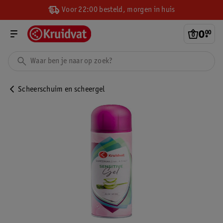
Voor 22:00 besteld, morgen in huis
0
.
00
Scheerschuim en scheergel