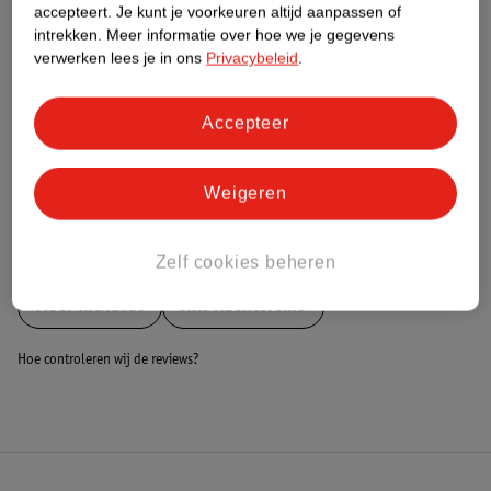
accepteert.
Je kunt je voorkeuren altijd aanpassen of
gemiddelden.
intrekken.
Meer informatie over hoe we je gegevens
verwerken lees je in ons
Privacybeleid
.
Nature Impact Score: 76%
Huidverzorging/Vochtinbrengende Producten gemiddelde: 52%
Hogere score betekent lagere impact
Accepteer
Bestel & Bezorginformatie
Weigeren
Bekijk ook
Zelf cookies beheren
Meer
Kruidvat
Alle Nachtcreme
Hoe controleren wij de reviews?