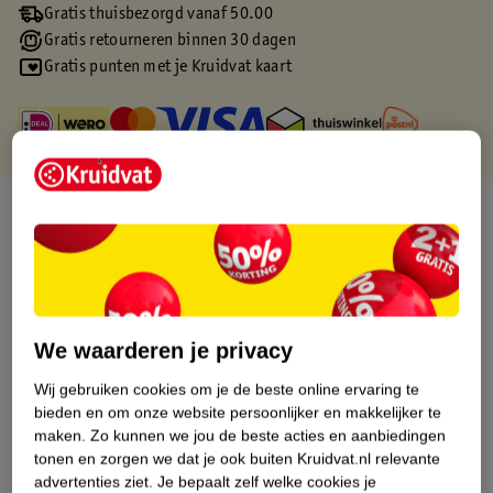
Gratis thuisbezorgd vanaf 50.00
Gratis retourneren binnen 30 dagen
Gratis punten met je Kruidvat kaart
Over dit product
Productinformatie
Etiketinformatie
We waarderen je privacy
Wij gebruiken cookies om je de beste online ervaring te
Nature Impact Score
bieden en om onze website persoonlijker en makkelijker te
Rood (-) = hoge impact op het milieu.
maken.
Zo kunnen we jou de beste acties en aanbiedingen
Groen (+) = lage impact op het milieu.
tonen en zorgen we dat je ook buiten Kruidvat.nl relevante
Gebaseerd op wereldwijde
advertenties ziet.
Je bepaalt zelf welke cookies je