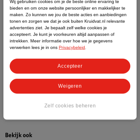
Wij gebruiken cookies om je de beste online ervaring te
bieden en om onze website persoonlijker en makkelijker te
Etiketinformatie
maken.
Zo kunnen we jou de beste acties en aanbiedingen
tonen en zorgen we dat je ook buiten Kruidvat.nl relevante
advertenties ziet.
Je bepaalt zelf welke cookies je
Nature Impact Score
accepteert.
Je kunt je voorkeuren altijd aanpassen of
intrekken.
Meer informatie over hoe we je gegevens
Rood (-) = hoge impact op het milieu.
verwerken lees je in ons
Privacybeleid
.
Groen (+) = lage impact op het milieu.
Gebaseerd op wereldwijde
gemiddelden.
Accepteer
Nature Impact Score: 60%
Weigeren
Haar - Crèmespoeling/Behandeling gemiddelde: 49%
Hogere score betekent lagere impact
Zelf cookies beheren
Bestel & Bezorginformatie
Bekijk ook