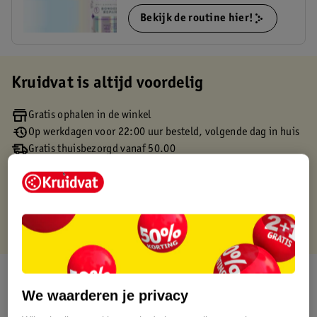
Bekijk de routine hier!
Kruidvat is altijd voordelig
Gratis ophalen in de winkel
Op werkdagen voor 22:00 uur besteld, volgende dag in huis
Gratis thuisbezorgd vanaf 50.00
Gratis retourneren binnen 30 dagen
Gratis punten met je Kruidvat kaart
Over dit product
We waarderen je privacy
Productinformatie