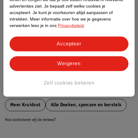
Etiketinformatie
advertenties ziet.
Je bepaalt zelf welke cookies je
accepteert.
Je kunt je voorkeuren altijd aanpassen of
intrekken.
Meer informatie over hoe we je gegevens
Nature Impact Score
verwerken lees je in ons
Privacybeleid
.
Dit product heeft (nog) geen Nature
Impact Score.
Meer informatie
Accepteer
Weigeren
Bestel & Bezorginformatie
Zelf cookies beheren
Bekijk ook
Meer
Kruidvat
Alle Doeken, sponzen en borstels
Hoe controleren wij de reviews?