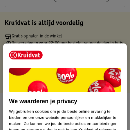
Kruidvat is altijd voordelig
Gratis ophalen in de winkel
Op werkdagen voor 22:00 uur besteld, volgende dag in huis
Gratis thuisbezorgd vanaf 50.00
Gratis retourneren binnen 30 dagen
Gratis punten met je Kruidvat kaart
We waarderen je privacy
Over dit product
Wij gebruiken cookies om je de beste online ervaring te
Productinformatie
bieden en om onze website persoonlijker en makkelijker te
maken.
Zo kunnen we jou de beste acties en aanbiedingen
tonen en zorgen we dat je ook buiten Kruidvat.nl relevante