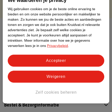
We waarderen je privacy
Wij gebruiken cookies om je de beste online ervaring te
bieden en om onze website persoonlijker en makkelijker te
maken.
Zo kunnen we jou de beste acties en aanbiedingen
tonen en zorgen we dat je ook buiten Kruidvat.nl relevante
Over dit product
advertenties ziet.
Je bepaalt zelf welke cookies je
accepteert.
Je kunt je voorkeuren altijd aanpassen of
Productinformatie
intrekken.
Meer informatie over hoe we je gegevens
verwerken lees je in ons
Privacybeleid
.
Etiketinformatie
Accepteer
Nature Impact Score
Dit product heeft (nog) geen Nature
Weigeren
Impact Score.
Meer informatie
Zelf cookies beheren
Bestel & Bezorginformatie