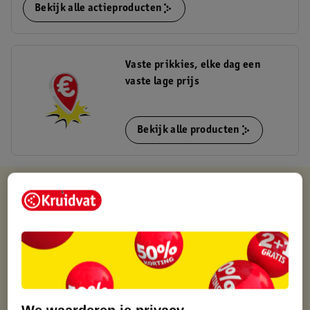
Bekijk alle actieproducten
Vaste prikkies, elke dag een
vaste lage prijs
Bekijk alle producten
Kruidvat is altijd voordelig
Gratis ophalen in de winkel
Op werkdagen voor 22:00 uur besteld, volgende dag in huis
Gratis thuisbezorgd vanaf 50.00
Gratis retourneren binnen 30 dagen
Gratis punten met je Kruidvat kaart