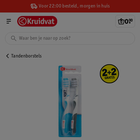
Voor 22:00 besteld, morgen in huis
0
.
00
Tandenborstels