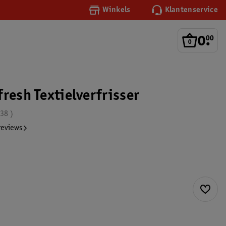
Winkels
Klantenservice
0
.
00
resh Textielverfrisser
.38
reviews