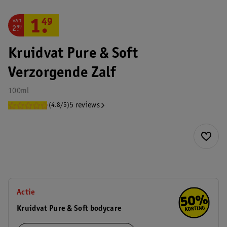
van
1
.
49
2
.
99
Kruidvat Pure & Soft
Verzorgende Zalf
100ml
5 reviews
(4.8/5)
Actie
Kruidvat Pure & Soft bodycare