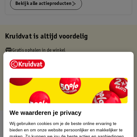
Bekijk alle actieproducten
Kruidvat is altijd voordelig
Gratis ophalen in de winkel
Op werkdagen voor 22:00 uur besteld, volgende dag in huis
Gratis thuisbezorgd vanaf 50.00
Gratis retourneren binnen 30 dagen
Gratis punten met je Kruidvat kaart
We waarderen je privacy
Over dit product
Wij gebruiken cookies om je de beste online ervaring te
bieden en om onze website persoonlijker en makkelijker te
Productinformatie
maken.
Zo kunnen we jou de beste acties en aanbiedingen