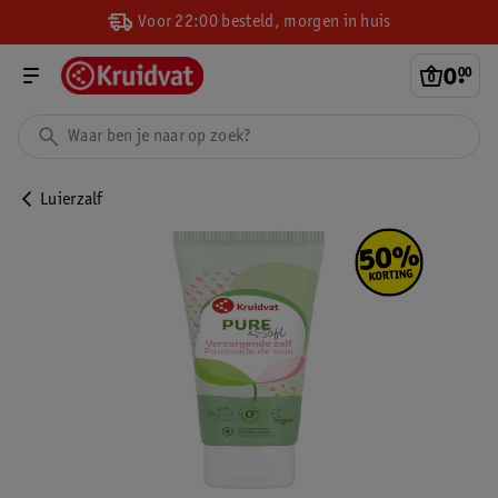
Voor 22:00 besteld, morgen in huis
0
.
00
Luierzalf