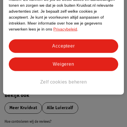
tonen en zorgen we dat je ook buiten Kruidvat.nl relevante
advertenties ziet.
Je bepaalt zelf welke cookies je
Etiketinformatie
accepteert.
Je kunt je voorkeuren altijd aanpassen of
intrekken.
Meer informatie over hoe we je gegevens
verwerken lees je in ons
Privacybeleid
.
Nature Impact Score
Dit product heeft (nog) geen Nature
Impact Score.
Accepteer
Meer informatie
Weigeren
Bestel & Bezorginformatie
Zelf cookies beheren
Bekijk ook
Meer
Kruidvat
Alle Luierzalf
Hoe controleren wij de reviews?