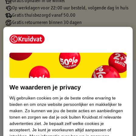
Gratis ophalen in de winkel
Op werkdagen voor 22:00 uur besteld, volgende dag in huis
Gratis thuisbezorgd vanaf 50.00
Gratis retourneren binnen 30 dagen
Gratis punten met je Kruidvat kaart
Over dit product
Productinformatie
We waarderen je privacy
Wij gebruiken cookies om je de beste online ervaring te
Etiketinformatie
bieden en om onze website persoonlijker en makkelijker te
maken.
Zo kunnen we jou de beste acties en aanbiedingen
tonen en zorgen we dat je ook buiten Kruidvat.nl relevante
Nature Impact Score
advertenties ziet.
Je bepaalt zelf welke cookies je
Dit product heeft (nog) geen Nature
accepteert.
Je kunt je voorkeuren altijd aanpassen of
Impact Score.