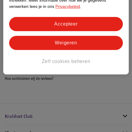
intrekken.
Meer informatie over hoe we je gegevens
Meer informatie
verwerken lees je in ons
Privacybeleid
.
Accepteer
Bestel & Bezorginformatie
Weigeren
Bekijk ook
Zelf cookies beheren
Meer
Kruidvat
Alle Dagcreme
Hoe controleren wij de reviews?
Kruidvat Club