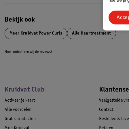
hoe we je 
De winnende producten zijn gekozen na een onafhankelijk onderzoek o
duizenden consumenten. Een mooie waardering voor ons eigen Kruidv
Acce
Bekijk ook
*Onafhankelijk onderzoek treetz/Cint eind 2024 - poynetherlands.
EAN code:8720674196770,8720674499444
Meer
Kruidvat Power Curls
Alle Haartreatment
Hoe controleren wij de reviews?
Kruidvat Club
Klantense
Activeer je kaart
Veelgestelde vr
Alle voordelen
Contact
Gratis producten
Bestellen & lev
Mijn Kruidvat
Betalen