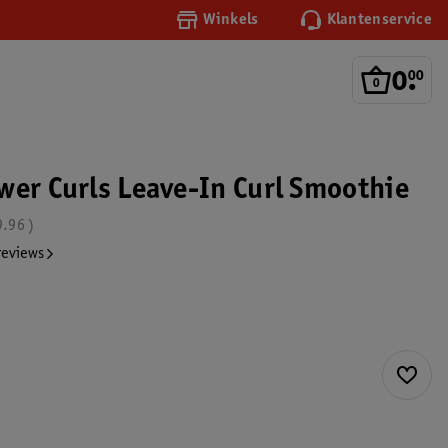
Winkels
Klantenservice
0
.
00
wer Curls Leave-In Curl Smoothie
9.96
reviews