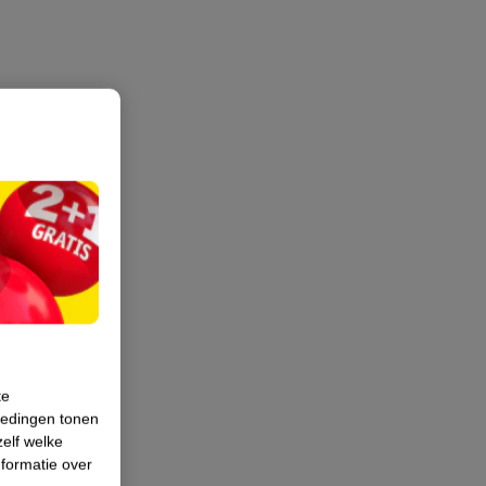
te
iedingen tonen
zelf welke
formatie over