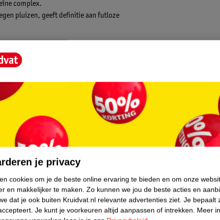
teïne complex.
gen pluizen, geeft definitie aan futloze
un krullen verbeterde en dat het minder
lijkmatig aan op elk deel. Je hoeft de
n goed uitspoelen met schoon water.
core.
ruikerstest van drie weken.
rderen je privacy
ken cookies om je de beste online ervaring te bieden en om onze websi
er en makkelijker te maken.
Zo kunnen we jou de beste acties en aanb
kozen tot Huismerkproduct van het jaar
e dat je ook buiten Kruidvat.nl relevante advertenties ziet.
Je bepaalt 
accepteert.
Je kunt je voorkeuren altijd aanpassen of intrekken.
Meer in