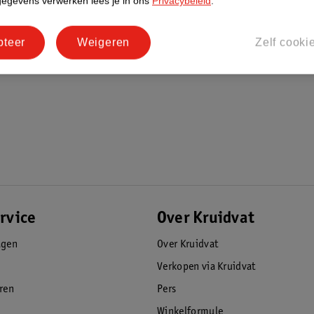
gegevens verwerken lees je in ons
Privacybeleid
.
p een representatieve steekproef van
at Merk!
pteer
Weigeren
Zelf cooki
com/poybelgium.com.
rvice
Over Kruidvat
agen
Over Kruidvat
Verkopen via Kruidvat
eren
Pers
Winkelformule