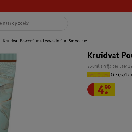
Kruidvat Power Curls Leave-In Curl Smoothie
Kruidvat Po
250ml
Prijs per
liter
1
15 
(4.73/5)
4
.
99