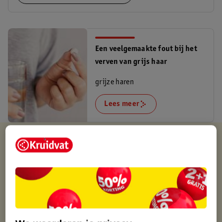
Een veelgemaakte fout bij het
verven van grijs haar
grijze haren
Lees meer
Kruidvat is altijd voordelig
Gratis ophalen in de winkel
Op werkdagen voor 22:00 uur besteld, volgende dag in huis
Gratis thuisbezorgd vanaf 50.00
Gratis retourneren binnen 30 dagen
Gratis punten met je Kruidvat kaart