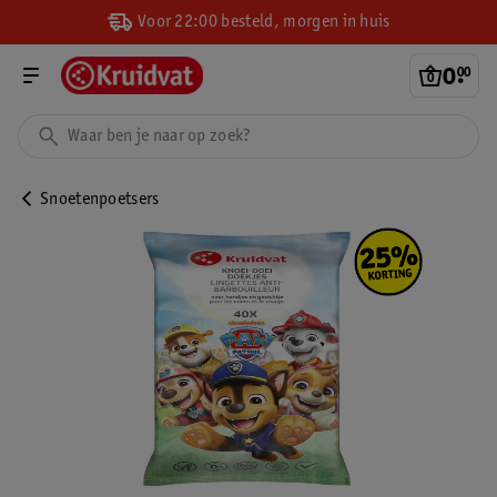
Voor 22:00 besteld, morgen in huis
0
.
00
Snoetenpoetsers