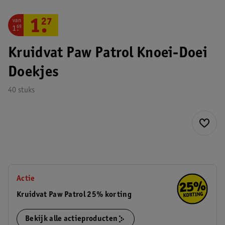
van
1
.
27
1
.
69
Kruidvat Paw Patrol Knoei-Doei
Doekjes
40 stuks
Actie
Kruidvat Paw Patrol 25% korting
Bekijk alle actieproducten