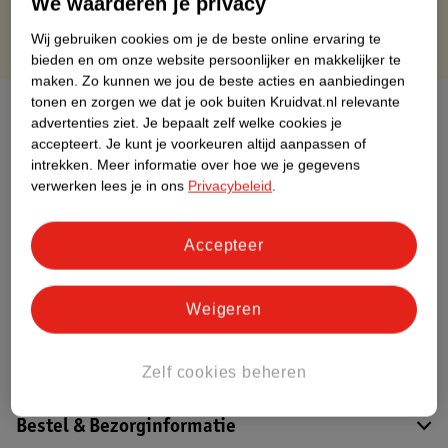
We waarderen je privacy
Wij gebruiken cookies om je de beste online ervaring te
bieden en om onze website persoonlijker en makkelijker te
maken.
Zo kunnen we jou de beste acties en aanbiedingen
tonen en zorgen we dat je ook buiten Kruidvat.nl relevante
Over dit product
advertenties ziet.
Je bepaalt zelf welke cookies je
accepteert.
Je kunt je voorkeuren altijd aanpassen of
Productinformatie
intrekken.
Meer informatie over hoe we je gegevens
verwerken lees je in ons
Privacybeleid
.
Etiketinformatie
Accepteer
Nature Impact Score
Dit product heeft (nog) geen Nature
Weigeren
Impact Score.
Meer informatie
Zelf cookies beheren
Bestel & Bezorginformatie