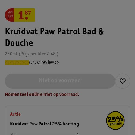
van
1
.
87
2
.
49
Kruidvat Paw Patrol Bad &
Douche
250ml
Prijs per
liter
7.48
2 reviews
(5/5)
Niet op voorraad
Momenteel online niet op voorraad.
Actie
Kruidvat Paw Patrol 25% korting