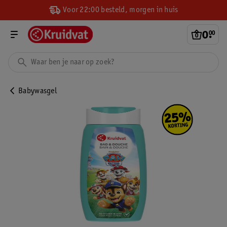
Voor 22:00 besteld, morgen in huis
0
.
00
Babywasgel