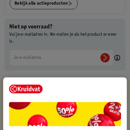
Bekijk alle actieproducten
Niet op voorraad?
Vul je e-mailadres in. We mailen je als het product er weer
is.
Je e-mailadres
Kruidvat is altijd voordelig
Gratis ophalen in de winkel
Op werkdagen voor 22:00 uur besteld, volgende dag in huis
Gratis thuisbezorgd vanaf 50.00
Gratis retourneren binnen 30 dagen