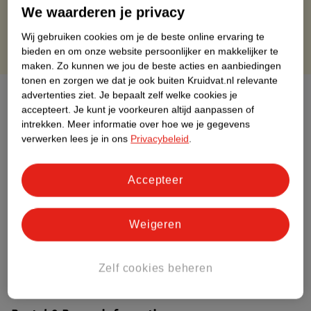
Gratis punten met je Kruidvat kaart
We waarderen je privacy
Wij gebruiken cookies om je de beste online ervaring te
bieden en om onze website persoonlijker en makkelijker te
maken.
Zo kunnen we jou de beste acties en aanbiedingen
tonen en zorgen we dat je ook buiten Kruidvat.nl relevante
Over dit product
advertenties ziet.
Je bepaalt zelf welke cookies je
accepteert.
Je kunt je voorkeuren altijd aanpassen of
intrekken.
Meer informatie over hoe we je gegevens
Productinformatie
verwerken lees je in ons
Privacybeleid
.
Etiketinformatie
Accepteer
Nature Impact Score
Weigeren
Dit product heeft (nog) geen Nature
Impact Score.
Meer informatie
Zelf cookies beheren