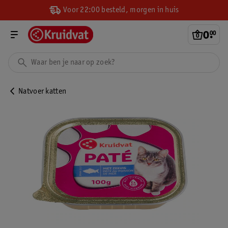
Voor 22:00 besteld, morgen in huis
0
.
00
Natvoer katten