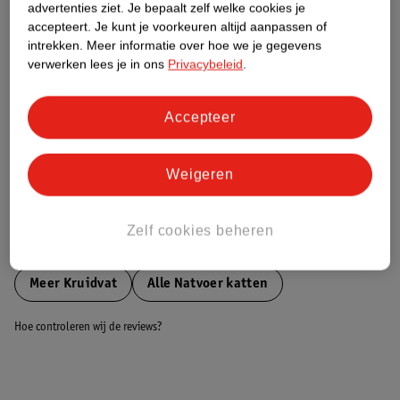
Groen (+) = lage impact op het milieu.
advertenties ziet.
Je bepaalt zelf welke cookies je
Gebaseerd op wereldwijde
accepteert.
Je kunt je voorkeuren altijd aanpassen of
gemiddelden.
intrekken.
Meer informatie over hoe we je gegevens
verwerken lees je in ons
Privacybeleid
.
Nature Impact Score: 23%
Voedingsmiddelen voor Huisdieren gemiddelde: 29%
Accepteer
Hogere score betekent lagere impact
Weigeren
Bestel & Bezorginformatie
Zelf cookies beheren
Bekijk ook
Meer
Kruidvat
Alle Natvoer katten
Hoe controleren wij de reviews?