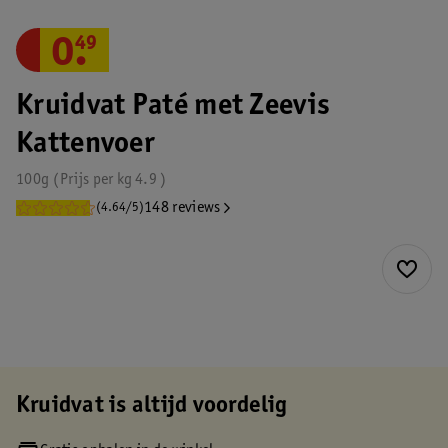
0
.
49
Kruidvat Paté met Zeevis
Kattenvoer
100g
Prijs per
kg
4.9
148 reviews
(4.64/5)
Kruidvat is altijd voordelig