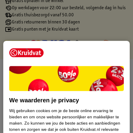
Gratis ophalen in de winkel
Op werkdagen voor 22:00 uur besteld, volgende dag in huis
Gratis thuisbezorgd vanaf 50.00
Gratis retourneren binnen 30 dagen
Gratis punten met je Kruidvat kaart
Over dit product
Productinformatie
Etiketinformatie
We waarderen je privacy
Wij gebruiken cookies om je de beste online ervaring te
Nature Impact Score
bieden en om onze website persoonlijker en makkelijker te
maken.
Zo kunnen we jou de beste acties en aanbiedingen
Rood (-) = hoge impact op het milieu.
tonen en zorgen we dat je ook buiten Kruidvat.nl relevante