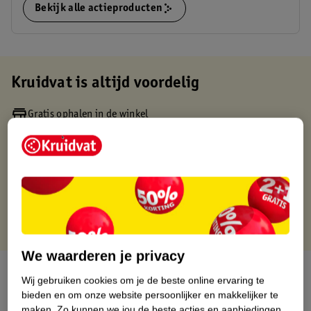
Bekijk alle actieproducten
Kruidvat is altijd voordelig
Gratis ophalen in de winkel
Op werkdagen voor 22:00 uur besteld, volgende dag in huis
Gratis thuisbezorgd vanaf 50.00
Gratis retourneren binnen 30 dagen
Gratis punten met je Kruidvat kaart
We waarderen je privacy
Over dit product
Wij gebruiken cookies om je de beste online ervaring te
bieden en om onze website persoonlijker en makkelijker te
Productinformatie
maken.
Zo kunnen we jou de beste acties en aanbiedingen