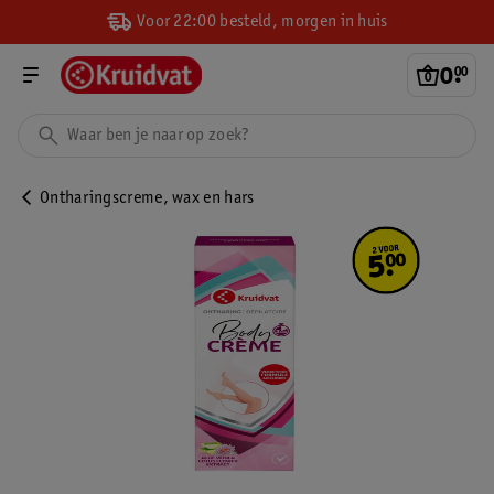
Voor 22:00 besteld, morgen in huis
0
.
00
Ontharingscreme, wax en hars