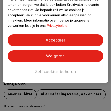
tonen en zorgen we dat je ook buiten Kruidvat.nl relevante
advertenties ziet.
Je bepaalt zelf welke cookies je
Etiketinformatie
accepteert.
Je kunt je voorkeuren altijd aanpassen of
intrekken.
Meer informatie over hoe we je gegevens
verwerken lees je in ons
Privacybeleid
.
Nature Impact Score
Dit product heeft (nog) geen Nature
Impact Score.
Accepteer
Meer informatie
Weigeren
Bestel & Bezorginformatie
Zelf cookies beheren
Bekijk ook
Meer
Kruidvat
Alle Ontharingscreme, wax en hars
Hoe controleren wij de reviews?